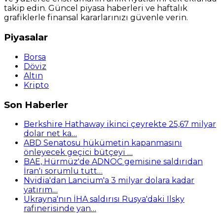
takip edin. Güncel piyasa haberleri ve haftalık
grafiklerle finansal kararlarınızı güvenle verin.
Piyasalar
Borsa
Döviz
Altın
Kripto
Son Haberler
Berkshire Hathaway ikinci çeyrekte 25,67 milyar
dolar net ka…
ABD Senatosu hükümetin kapanmasını
önleyecek geçici bütçeyi …
BAE, Hürmüz'de ADNOC gemisine saldırıdan
İran'ı sorumlu tutt…
Nvidia'dan Lancium'a 3 milyar dolara kadar
yatırım…
Ukrayna'nın İHA saldırısı Rusya'daki Ilsky
rafinerisinde yan…