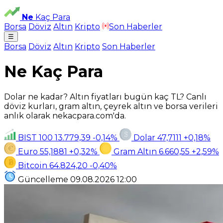
Ne
Kaç Para
Borsa
Döviz
Altın
Kripto
Son Haberler
☰
Borsa
Döviz
Altın
Kripto
Son Haberler
Ne Kaç Para
Dolar ne kadar? Altın fiyatları bugün kaç TL? Canlı
döviz kurları, gram altın, çeyrek altın ve borsa verileri
anlık olarak nekacpara.com'da.
BIST 100
13.779,39
-0,14%
Dolar
47,7111
+0,18%
Euro
55,1881
+0,32%
Gram Altın
6.660,55
+2,59%
Bitcoin
64.824,20
-0,40%
Güncelleme
09.08.2026
12:00