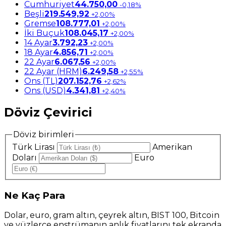
Cumhuriyet
44.750,00
-0,18%
Beşli
219.549,92
+2,00%
Gremse
108.777,01
+2,00%
İki Buçuk
108.045,17
+2,00%
14 Ayar
3.792,23
+2,00%
18 Ayar
4.856,71
+2,00%
22 Ayar
6.067,56
+2,00%
22 Ayar (HRM)
6.249,58
+2,55%
Ons (TL)
207.152,76
+2,62%
Ons (USD)
4.341,81
+2,40%
Döviz Çevirici
Döviz birimleri
Türk Lirası
Amerikan
Doları
Euro
Ne
Kaç Para
Dolar, euro, gram altın, çeyrek altın, BIST 100, Bitcoin
ve yüzlerce enstrümanın anlık fiyatlarını tek ekranda