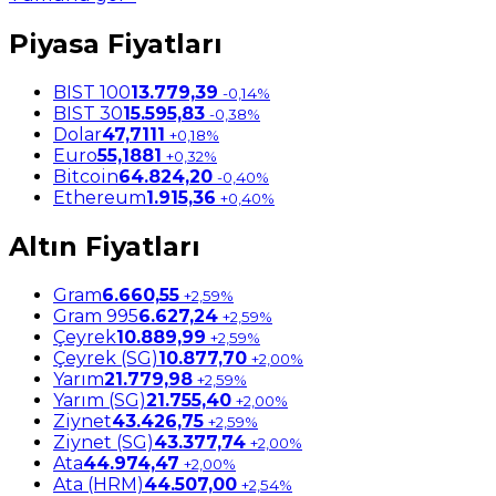
Piyasa Fiyatları
BIST 100
13.779,39
-0,14%
BIST 30
15.595,83
-0,38%
Dolar
47,7111
+0,18%
Euro
55,1881
+0,32%
Bitcoin
64.824,20
-0,40%
Ethereum
1.915,36
+0,40%
Altın Fiyatları
Gram
6.660,55
+2,59%
Gram 995
6.627,24
+2,59%
Çeyrek
10.889,99
+2,59%
Çeyrek (SG)
10.877,70
+2,00%
Yarım
21.779,98
+2,59%
Yarım (SG)
21.755,40
+2,00%
Ziynet
43.426,75
+2,59%
Ziynet (SG)
43.377,74
+2,00%
Ata
44.974,47
+2,00%
Ata (HRM)
44.507,00
+2,54%