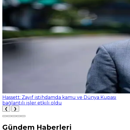
Hassett: Zayıf istihdamda kamu ve Dünya Kupası
bağlantılı işler etkili oldu
❮
❯
Gündem Haberleri