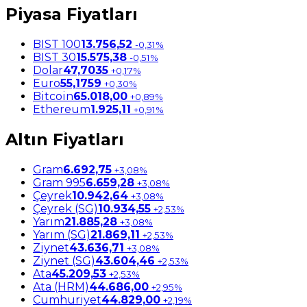
Piyasa Fiyatları
BIST 100
13.756,52
-0,31%
BIST 30
15.575,38
-0,51%
Dolar
47,7035
+0,17%
Euro
55,1759
+0,30%
Bitcoin
65.018,00
+0,89%
Ethereum
1.925,11
+0,91%
Altın Fiyatları
Gram
6.692,75
+3,08%
Gram 995
6.659,28
+3,08%
Çeyrek
10.942,64
+3,08%
Çeyrek (SG)
10.934,55
+2,53%
Yarım
21.885,28
+3,08%
Yarım (SG)
21.869,11
+2,53%
Ziynet
43.636,71
+3,08%
Ziynet (SG)
43.604,46
+2,53%
Ata
45.209,53
+2,53%
Ata (HRM)
44.686,00
+2,95%
Cumhuriyet
44.829,00
+2,19%