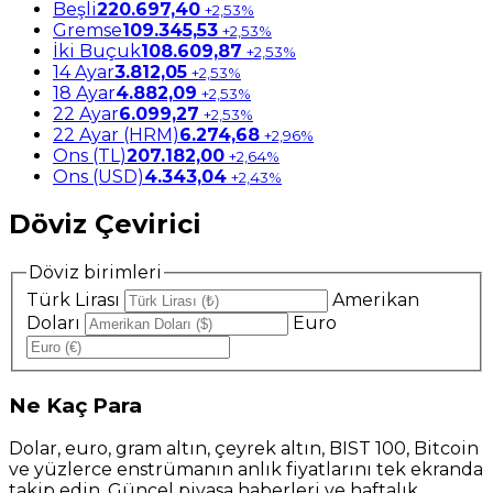
Beşli
220.697,40
+2,53%
Gremse
109.345,53
+2,53%
İki Buçuk
108.609,87
+2,53%
14 Ayar
3.812,05
+2,53%
18 Ayar
4.882,09
+2,53%
22 Ayar
6.099,27
+2,53%
22 Ayar (HRM)
6.274,68
+2,96%
Ons (TL)
207.182,00
+2,64%
Ons (USD)
4.343,04
+2,43%
Döviz Çevirici
Döviz birimleri
Türk Lirası
Amerikan
Doları
Euro
Ne
Kaç Para
Dolar, euro, gram altın, çeyrek altın, BIST 100, Bitcoin
ve yüzlerce enstrümanın anlık fiyatlarını tek ekranda
takip edin. Güncel piyasa haberleri ve haftalık