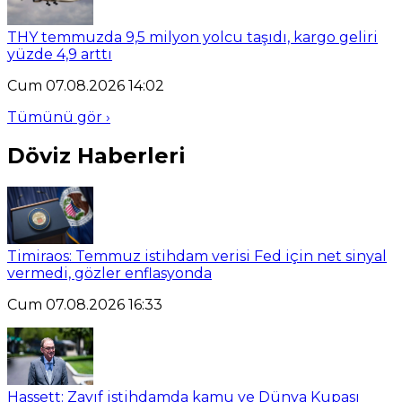
THY temmuzda 9,5 milyon yolcu taşıdı, kargo geliri
yüzde 4,9 arttı
Cum 07.08.2026 14:02
Tümünü gör ›
Döviz Haberleri
Timiraos: Temmuz istihdam verisi Fed için net sinyal
vermedi, gözler enflasyonda
Cum 07.08.2026 16:33
Hassett: Zayıf istihdamda kamu ve Dünya Kupası