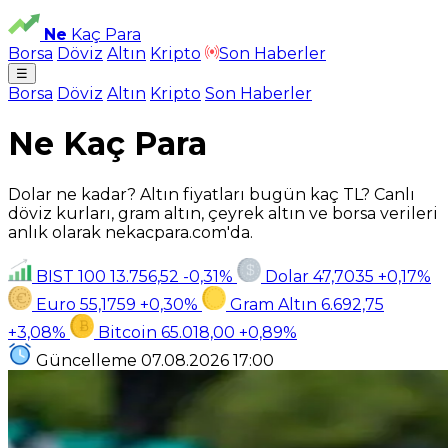
Ne
Kaç Para
Borsa
Döviz
Altın
Kripto
Son Haberler
☰
Borsa
Döviz
Altın
Kripto
Son Haberler
Ne Kaç Para
Dolar ne kadar? Altın fiyatları bugün kaç TL? Canlı
döviz kurları, gram altın, çeyrek altın ve borsa verileri
anlık olarak nekacpara.com'da.
BIST 100
13.756,52
-0,31%
Dolar
47,7035
+0,17%
Euro
55,1759
+0,30%
Gram Altın
6.692,75
+3,08%
Bitcoin
65.018,00
+0,89%
Güncelleme
07.08.2026
17:00