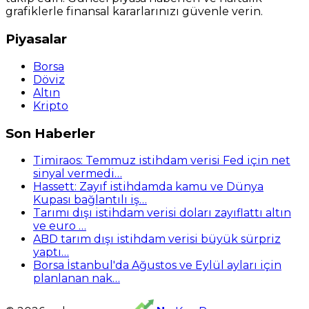
grafiklerle finansal kararlarınızı güvenle verin.
Piyasalar
Borsa
Döviz
Altın
Kripto
Son Haberler
Timiraos: Temmuz istihdam verisi Fed için net
sinyal vermedi…
Hassett: Zayıf istihdamda kamu ve Dünya
Kupası bağlantılı iş…
Tarımı dışı istihdam verisi doları zayıflattı altın
ve euro …
ABD tarım dışı istihdam verisi büyük sürpriz
yaptı…
Borsa İstanbul'da Ağustos ve Eylül ayları için
planlanan nak…