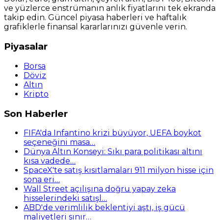
ve yüzlerce enstrümanın anlık fiyatlarını tek ekranda
takip edin. Güncel piyasa haberleri ve haftalık
grafiklerle finansal kararlarınızı güvenle verin.
Piyasalar
Borsa
Döviz
Altın
Kripto
Son Haberler
FIFA'da Infantino krizi büyüyor, UEFA boykot
seçeneğini masa…
Dünya Altın Konseyi: Sıkı para politikası altını
kısa vadede…
SpaceX'te satış kısıtlamaları 911 milyon hisse için
sona eri…
Wall Street açılışına doğru yapay zeka
hisselerindeki satışl…
ABD'de verimlilik beklentiyi aştı, iş gücü
maliyetleri sınır…