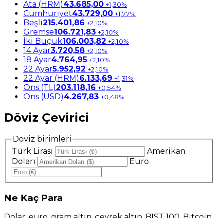
Ata (HRM)
43.685,00
+1,30%
Cumhuriyet
43.729,00
+1,77%
Beşli
215.401,86
+2,10%
Gremse
106.721,83
+2,10%
İki Buçuk
106.003,82
+2,10%
14 Ayar
3.720,58
+2,10%
18 Ayar
4.764,95
+2,10%
22 Ayar
5.952,92
+2,10%
22 Ayar (HRM)
6.133,69
+1,31%
Ons (TL)
203.118,16
+0,54%
Ons (USD)
4.267,83
+0,48%
Döviz Çevirici
Döviz birimleri
Türk Lirası
Amerikan
Doları
Euro
Ne
Kaç Para
Dolar, euro, gram altın, çeyrek altın, BIST 100, Bitcoin