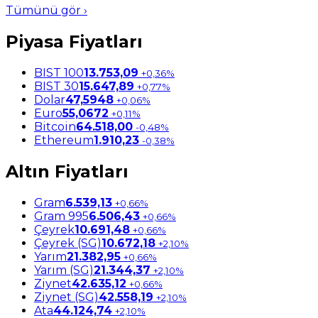
Tümünü gör ›
Piyasa Fiyatları
BIST 100
13.753,09
+0,36%
BIST 30
15.647,89
+0,77%
Dolar
47,5948
+0,06%
Euro
55,0672
+0,11%
Bitcoin
64.518,00
-0,48%
Ethereum
1.910,23
-0,38%
Altın Fiyatları
Gram
6.539,13
+0,66%
Gram 995
6.506,43
+0,66%
Çeyrek
10.691,48
+0,66%
Çeyrek (SG)
10.672,18
+2,10%
Yarım
21.382,95
+0,66%
Yarım (SG)
21.344,37
+2,10%
Ziynet
42.635,12
+0,66%
Ziynet (SG)
42.558,19
+2,10%
Ata
44.124,74
+2,10%