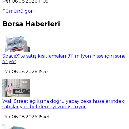
Per 06.08.2026 11:05
Tümünü gör ›
Borsa Haberleri
SpaceX'te satış kısıtlamaları 911 milyon hisse için sona
eriyor
Per 06.08.2026 15:52
Wall Street açılışına doğru yapay zeka hisselerindeki
satışlar yön belirlemeyi zorlaştırıyor
Per 06.08.2026 15:43