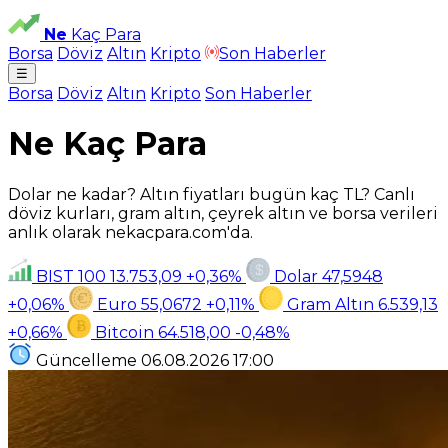
Ne
Kaç Para
Borsa
Döviz
Altın
Kripto
Son Haberler
☰
Borsa
Döviz
Altın
Kripto
Son Haberler
Ne Kaç Para
Dolar ne kadar? Altın fiyatları bugün kaç TL? Canlı
döviz kurları, gram altın, çeyrek altın ve borsa verileri
anlık olarak nekacpara.com'da.
BIST 100
13.753,09
+0,36%
Dolar
47,5948
+0,06%
Euro
55,0672
+0,11%
Gram Altın
6.539,13
+0,66%
Bitcoin
64.518,00
-0,48%
Güncelleme
06.08.2026
17:00