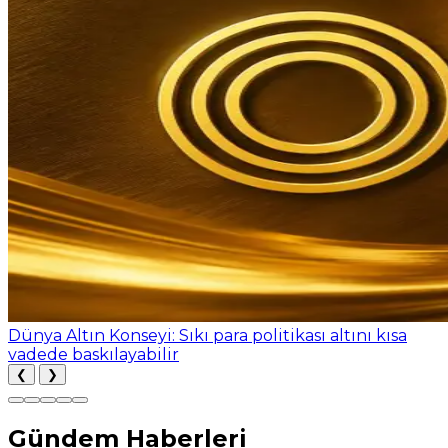
Dünya Altın Konseyi: Sıkı para politikası altını kısa
vadede baskılayabilir
❮
❯
Gündem Haberleri