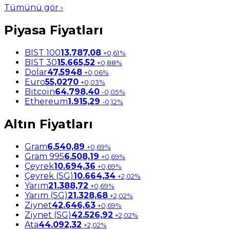
Tümünü gör ›
Piyasa Fiyatları
BIST 100
13.787,08
+0,61%
BIST 30
15.665,52
+0,88%
Dolar
47,5948
+0,06%
Euro
55,0270
+0,03%
Bitcoin
64.798,40
-0,05%
Ethereum
1.915,29
-0,12%
Altın Fiyatları
Gram
6.540,89
+0,69%
Gram 995
6.508,19
+0,69%
Çeyrek
10.694,36
+0,69%
Çeyrek (SG)
10.664,34
+2,02%
Yarım
21.388,72
+0,69%
Yarım (SG)
21.328,68
+2,02%
Ziynet
42.646,63
+0,69%
Ziynet (SG)
42.526,92
+2,02%
Ata
44.092,32
+2,02%