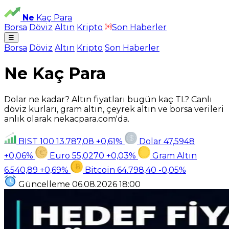
Ne
Kaç Para
Borsa
Döviz
Altın
Kripto
Son Haberler
☰
Borsa
Döviz
Altın
Kripto
Son Haberler
Ne Kaç Para
Dolar ne kadar? Altın fiyatları bugün kaç TL? Canlı
döviz kurları, gram altın, çeyrek altın ve borsa verileri
anlık olarak nekacpara.com'da.
BIST 100
13.787,08
+0,61%
Dolar
47,5948
+0,06%
Euro
55,0270
+0,03%
Gram Altın
6.540,89
+0,69%
Bitcoin
64.798,40
-0,05%
Güncelleme
06.08.2026
18:00