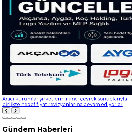
Aracı kurumlar şirketlerin ikinci çeyrek sonuçlarıyla
birlikte hedef fiyat revizyonlarına devam ediyorlar
❮
❯
Gündem Haberleri