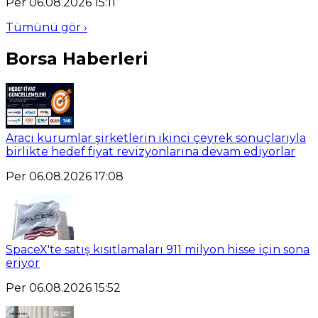
Per 06.08.2026 15:11
Tümünü gör ›
Borsa Haberleri
Aracı kurumlar şirketlerin ikinci çeyrek sonuçlarıyla
birlikte hedef fiyat revizyonlarına devam ediyorlar
Per 06.08.2026 17:08
SpaceX'te satış kısıtlamaları 911 milyon hisse için sona
eriyor
Per 06.08.2026 15:52