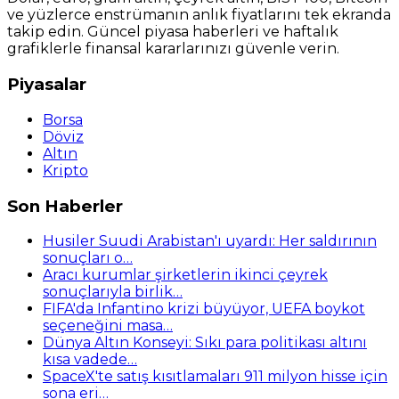
ve yüzlerce enstrümanın anlık fiyatlarını tek ekranda
takip edin. Güncel piyasa haberleri ve haftalık
grafiklerle finansal kararlarınızı güvenle verin.
Piyasalar
Borsa
Döviz
Altın
Kripto
Son Haberler
Husiler Suudi Arabistan'ı uyardı: Her saldırının
sonuçları o…
Aracı kurumlar şirketlerin ikinci çeyrek
sonuçlarıyla birlik…
FIFA'da Infantino krizi büyüyor, UEFA boykot
seçeneğini masa…
Dünya Altın Konseyi: Sıkı para politikası altını
kısa vadede…
SpaceX'te satış kısıtlamaları 911 milyon hisse için
sona eri…