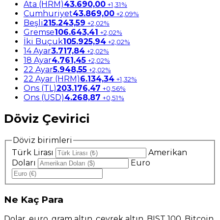
Ata (HRM)
43.690,00
+1,31%
Cumhuriyet
43.869,00
+2,09%
Beşli
215.243,59
+2,02%
Gremse
106.643,41
+2,02%
İki Buçuk
105.925,94
+2,02%
14 Ayar
3.717,84
+2,02%
18 Ayar
4.761,45
+2,02%
22 Ayar
5.948,55
+2,02%
22 Ayar (HRM)
6.134,34
+1,32%
Ons (TL)
203.176,47
+0,56%
Ons (USD)
4.268,87
+0,51%
Döviz Çevirici
Döviz birimleri
Türk Lirası
Amerikan
Doları
Euro
Ne
Kaç Para
Dolar, euro, gram altın, çeyrek altın, BIST 100, Bitcoin