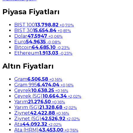
Piyasa Fiyatları
BIST 100
13.798,82
+0,70%
BIST 30
15.654,84
+0,81%
Dolar
47,5947
+0,06%
Euro
54,9635
-0,08%
Bitcoin
64.685,10
-0,23%
Ethereum
1.913,03
-0,23%
Altın Fiyatları
Gram
6.506,58
+0,16%
Gram 995
6.474,04
+0,16%
Çeyrek
10.638,25
+0,16%
Çeyrek (SG)
10.664,34
+2,02%
Yarım
21.276,50
+0,16%
Yarım (SG)
21.328,68
+2,02%
Ziynet
42.422,88
+0,16%
Ziynet (SG)
42.526,92
+2,02%
Ata
44.092,32
+2,02%
Ata (HRM)
43.453,00
+0,76%