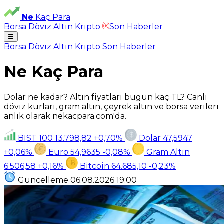
Ne
Kaç Para
Borsa
Döviz
Altın
Kripto
Son Haberler
☰
Borsa
Döviz
Altın
Kripto
Son Haberler
Ne Kaç Para
Dolar ne kadar? Altın fiyatları bugün kaç TL? Canlı
döviz kurları, gram altın, çeyrek altın ve borsa verileri
anlık olarak nekacpara.com'da.
BIST 100
13.798,82
+0,70%
Dolar
47,5947
+0,06%
Euro
54,9635
-0,08%
Gram Altın
6.506,58
+0,16%
Bitcoin
64.685,10
-0,23%
Güncelleme
06.08.2026
19:00