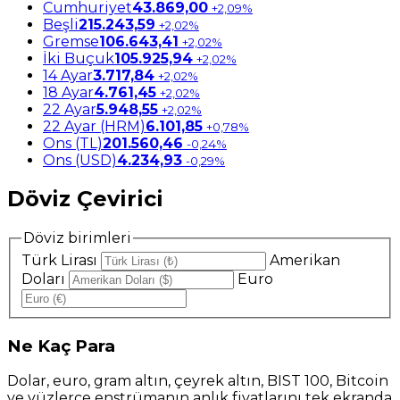
Cumhuriyet
43.869,00
+2,09%
Beşli
215.243,59
+2,02%
Gremse
106.643,41
+2,02%
İki Buçuk
105.925,94
+2,02%
14 Ayar
3.717,84
+2,02%
18 Ayar
4.761,45
+2,02%
22 Ayar
5.948,55
+2,02%
22 Ayar (HRM)
6.101,85
+0,78%
Ons (TL)
201.560,46
-0,24%
Ons (USD)
4.234,93
-0,29%
Döviz Çevirici
Döviz birimleri
Türk Lirası
Amerikan
Doları
Euro
Ne
Kaç Para
Dolar, euro, gram altın, çeyrek altın, BIST 100, Bitcoin
ve yüzlerce enstrümanın anlık fiyatlarını tek ekranda