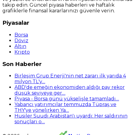
takip edin. Güncel piyasa haberleri ve haftalık
grafiklerle finansal kararlarınızı güvenle verin.
Piyasalar
Borsa
Döviz
Altın
Kripto
Son Haberler
Birleşim Grup Enerji'nin net zararı ilk yarıda 4
milyon TL'y…
ABD'de emeğin ekonomiden aldığı pay rekor
düşük seviyeye ger…
Piyasa - Borsa günü yükselişle tamamladı…
Yabancı yatırımcılar temmuzda Tüpraş ve
THY'ye yönelirken Ya…
Husiler Suudi Arabistan'ı uyardı: Her saldırının
sonuçları o…