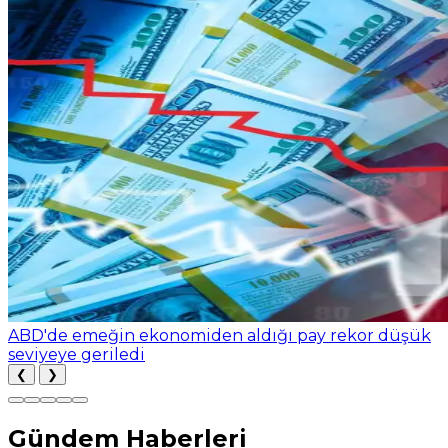
ABD'de emeğin ekonomiden aldığı pay rekor düşük
seviyeye geriledi
❮
❯
Gündem Haberleri