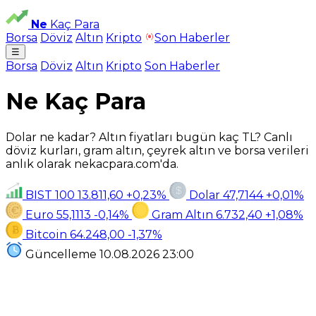
Ne
Kaç Para
Borsa
Döviz
Altın
Kripto
Son Haberler
☰
Borsa
Döviz
Altın
Kripto
Son Haberler
Ne Kaç Para
Dolar ne kadar? Altın fiyatları bugün kaç TL? Canlı
döviz kurları, gram altın, çeyrek altın ve borsa verileri
anlık olarak nekacpara.com'da.
BIST 100
13.811,60
+0,23%
Dolar
47,7144
+0,01%
Euro
55,1113
-0,14%
Gram Altın
6.732,40
+1,08%
Bitcoin
64.248,00
-1,37%
Güncelleme
10.08.2026
23:00