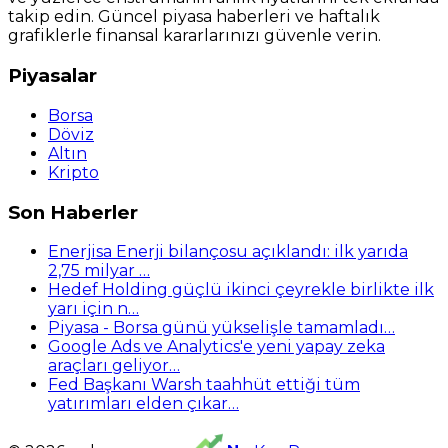
takip edin. Güncel piyasa haberleri ve haftalık
grafiklerle finansal kararlarınızı güvenle verin.
Piyasalar
Borsa
Döviz
Altın
Kripto
Son Haberler
Enerjisa Enerji bilançosu açıklandı: ilk yarıda
2,75 milyar …
Hedef Holding güçlü ikinci çeyrekle birlikte ilk
yarı için n…
Piyasa - Borsa günü yükselişle tamamladı…
Google Ads ve Analytics'e yeni yapay zeka
araçları geliyor…
Fed Başkanı Warsh taahhüt ettiği tüm
yatırımları elden çıkar…