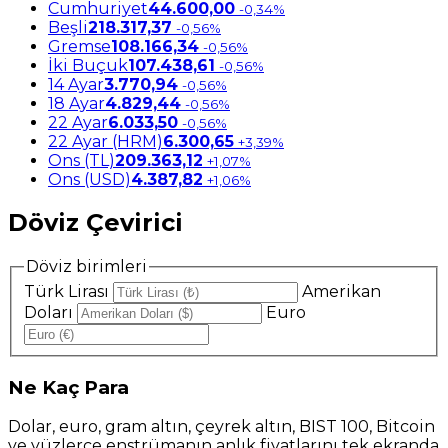
Cumhuriyet
44.600,00
-0,34%
Beşli
218.317,37
-0,56%
Gremse
108.166,34
-0,56%
İki Buçuk
107.438,61
-0,56%
14 Ayar
3.770,94
-0,56%
18 Ayar
4.829,44
-0,56%
22 Ayar
6.033,50
-0,56%
22 Ayar (HRM)
6.300,65
+3,39%
Ons (TL)
209.363,12
+1,07%
Ons (USD)
4.387,82
+1,06%
Döviz Çevirici
Döviz birimleri
Türk Lirası
Amerikan
Doları
Euro
Ne
Kaç Para
Dolar, euro, gram altın, çeyrek altın, BIST 100, Bitcoin
ve yüzlerce enstrümanın anlık fiyatlarını tek ekranda