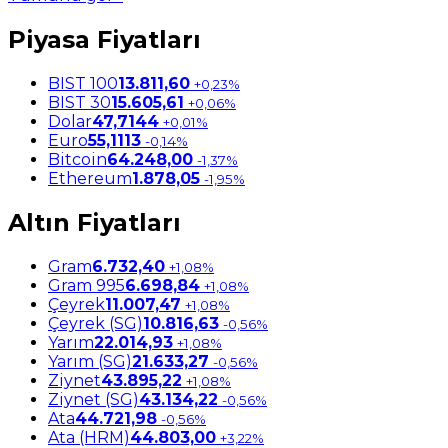
Piyasa Fiyatları
BIST 100
13.811,60
+0,23%
BIST 30
15.605,61
+0,06%
Dolar
47,7144
+0,01%
Euro
55,1113
-0,14%
Bitcoin
64.248,00
-1,37%
Ethereum
1.878,05
-1,95%
Altın Fiyatları
Gram
6.732,40
+1,08%
Gram 995
6.698,84
+1,08%
Çeyrek
11.007,47
+1,08%
Çeyrek (SG)
10.816,63
-0,56%
Yarım
22.014,93
+1,08%
Yarım (SG)
21.633,27
-0,56%
Ziynet
43.895,22
+1,08%
Ziynet (SG)
43.134,22
-0,56%
Ata
44.721,98
-0,56%
Ata (HRM)
44.803,00
+3,22%