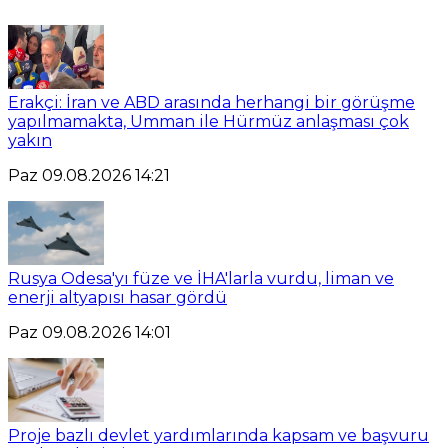
Erakçi: İran ve ABD arasında herhangi bir görüşme
yapılmamakta, Umman ile Hürmüz anlaşması çok
yakın
Paz 09.08.2026 14:21
Rusya Odesa'yı füze ve İHA'larla vurdu, liman ve
enerji altyapısı hasar gördü
Paz 09.08.2026 14:01
Proje bazlı devlet yardımlarında kapsam ve başvuru