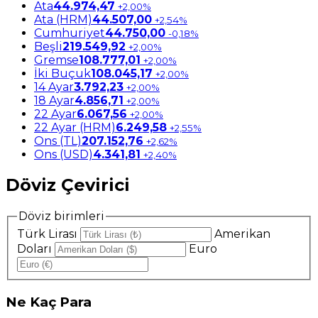
Ata
44.974,47
+2,00%
Ata (HRM)
44.507,00
+2,54%
Cumhuriyet
44.750,00
-0,18%
Beşli
219.549,92
+2,00%
Gremse
108.777,01
+2,00%
İki Buçuk
108.045,17
+2,00%
14 Ayar
3.792,23
+2,00%
18 Ayar
4.856,71
+2,00%
22 Ayar
6.067,56
+2,00%
22 Ayar (HRM)
6.249,58
+2,55%
Ons (TL)
207.152,76
+2,62%
Ons (USD)
4.341,81
+2,40%
Döviz Çevirici
Döviz birimleri
Türk Lirası
Amerikan
Doları
Euro
Ne
Kaç Para