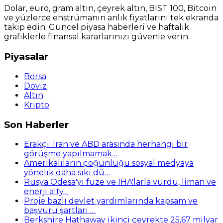
Dolar, euro, gram altın, çeyrek altın, BIST 100, Bitcoin
ve yüzlerce enstrümanın anlık fiyatlarını tek ekranda
takip edin. Güncel piyasa haberleri ve haftalık
grafiklerle finansal kararlarınızı güvenle verin.
Piyasalar
Borsa
Döviz
Altın
Kripto
Son Haberler
Erakçi: İran ve ABD arasında herhangi bir
görüşme yapılmamak…
Amerikalıların çoğunluğu sosyal medyaya
yönelik daha sıkı dü…
Rusya Odesa'yı füze ve İHA'larla vurdu, liman ve
enerji alty…
Proje bazlı devlet yardımlarında kapsam ve
başvuru şartları …
Berkshire Hathaway ikinci çeyrekte 25,67 milyar