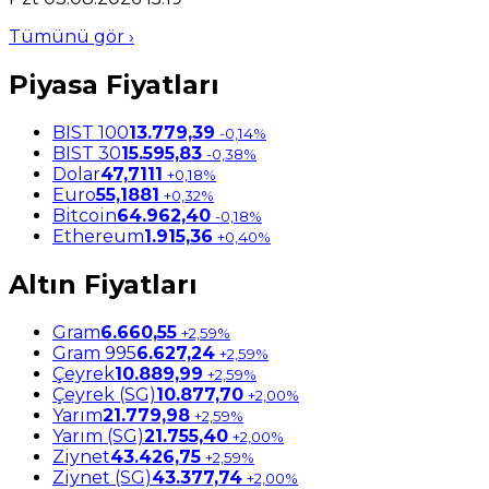
Tümünü gör ›
Piyasa Fiyatları
BIST 100
13.779,39
-0,14%
BIST 30
15.595,83
-0,38%
Dolar
47,7111
+0,18%
Euro
55,1881
+0,32%
Bitcoin
64.962,40
-0,18%
Ethereum
1.915,36
+0,40%
Altın Fiyatları
Gram
6.660,55
+2,59%
Gram 995
6.627,24
+2,59%
Çeyrek
10.889,99
+2,59%
Çeyrek (SG)
10.877,70
+2,00%
Yarım
21.779,98
+2,59%
Yarım (SG)
21.755,40
+2,00%
Ziynet
43.426,75
+2,59%
Ziynet (SG)
43.377,74
+2,00%