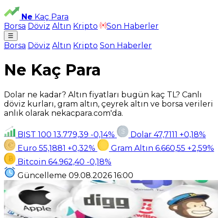
Ne
Kaç Para
Borsa
Döviz
Altın
Kripto
Son Haberler
☰
Borsa
Döviz
Altın
Kripto
Son Haberler
Ne Kaç Para
Dolar ne kadar? Altın fiyatları bugün kaç TL? Canlı
döviz kurları, gram altın, çeyrek altın ve borsa verileri
anlık olarak nekacpara.com'da.
BIST 100
13.779,39
-0,14%
Dolar
47,7111
+0,18%
Euro
55,1881
+0,32%
Gram Altın
6.660,55
+2,59%
Bitcoin
64.962,40
-0,18%
Güncelleme
09.08.2026
16:00