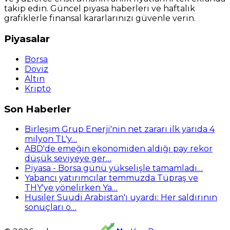
takip edin. Güncel piyasa haberleri ve haftalık
grafiklerle finansal kararlarınızı güvenle verin.
Piyasalar
Borsa
Döviz
Altın
Kripto
Son Haberler
Birleşim Grup Enerji'nin net zararı ilk yarıda 4
milyon TL'y…
ABD'de emeğin ekonomiden aldığı pay rekor
düşük seviyeye ger…
Piyasa - Borsa günü yükselişle tamamladı…
Yabancı yatırımcılar temmuzda Tüpraş ve
THY'ye yönelirken Ya…
Husiler Suudi Arabistan'ı uyardı: Her saldırının
sonuçları o…