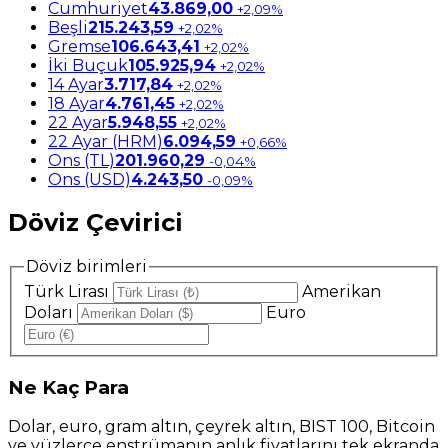
Cumhuriyet
43.869,00
+2,09%
Beşli
215.243,59
+2,02%
Gremse
106.643,41
+2,02%
İki Buçuk
105.925,94
+2,02%
14 Ayar
3.717,84
+2,02%
18 Ayar
4.761,45
+2,02%
22 Ayar
5.948,55
+2,02%
22 Ayar (HRM)
6.094,59
+0,66%
Ons (TL)
201.960,29
-0,04%
Ons (USD)
4.243,50
-0,09%
Döviz Çevirici
Döviz birimleri
Türk Lirası
Amerikan
Doları
Euro
Ne
Kaç Para
Dolar, euro, gram altın, çeyrek altın, BIST 100, Bitcoin
ve yüzlerce enstrümanın anlık fiyatlarını tek ekranda