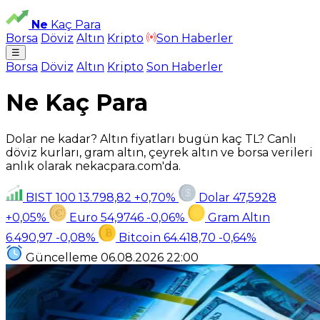
Ne
Kaç Para
Borsa
Döviz
Altın
Kripto
Son Haberler
☰
Borsa
Döviz
Altın
Kripto
Son Haberler
Ne Kaç Para
Dolar ne kadar? Altın fiyatları bugün kaç TL? Canlı
döviz kurları, gram altın, çeyrek altın ve borsa verileri
anlık olarak nekacpara.com'da.
BIST 100
13.798,82
+0,70%
Dolar
47,5928
+0,05%
Euro
54,9746
-0,06%
Gram Altın
6.490,97
-0,08%
Bitcoin
64.418,70
-0,64%
Güncelleme
06.08.2026
22:00