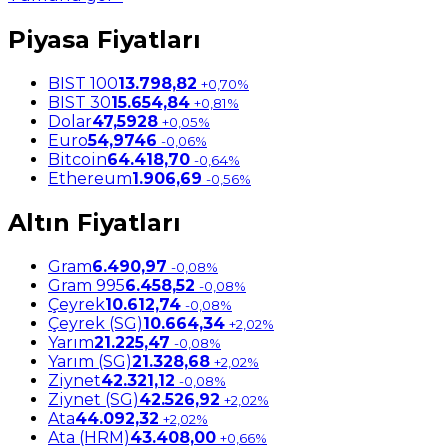
Piyasa Fiyatları
BIST 100
13.798,82
+0,70%
BIST 30
15.654,84
+0,81%
Dolar
47,5928
+0,05%
Euro
54,9746
-0,06%
Bitcoin
64.418,70
-0,64%
Ethereum
1.906,69
-0,56%
Altın Fiyatları
Gram
6.490,97
-0,08%
Gram 995
6.458,52
-0,08%
Çeyrek
10.612,74
-0,08%
Çeyrek (SG)
10.664,34
+2,02%
Yarım
21.225,47
-0,08%
Yarım (SG)
21.328,68
+2,02%
Ziynet
42.321,12
-0,08%
Ziynet (SG)
42.526,92
+2,02%
Ata
44.092,32
+2,02%
Ata (HRM)
43.408,00
+0,66%