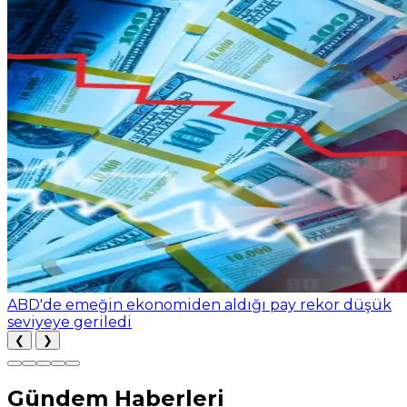
ABD'de emeğin ekonomiden aldığı pay rekor düşük
seviyeye geriledi
❮
❯
Gündem Haberleri