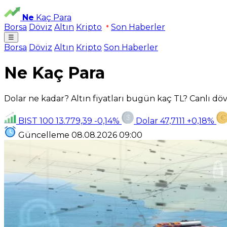
Ne
Kaç Para
Borsa
Döviz
Altın
Kripto
Son Haberler
☰
Borsa
Döviz
Altın
Kripto
Son Haberler
Ne Kaç Para
Dolar ne kadar? Altın fiyatları bugün kaç TL? Canlı dövi
BIST 100
13.779,39
-0,14%
Dolar
47,7111
+0,18%
Güncelleme
08.08.2026
09:00