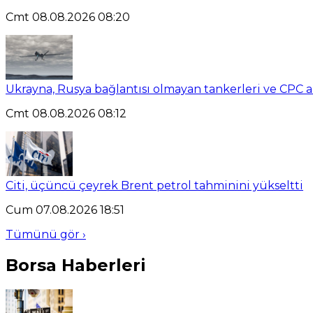
Cmt 08.08.2026 08:20
Ukrayna, Rusya bağlantısı olmayan tankerleri ve CPC a
Cmt 08.08.2026 08:12
Citi, üçüncü çeyrek Brent petrol tahminini yükseltti
Cum 07.08.2026 18:51
Tümünü gör ›
Borsa Haberleri