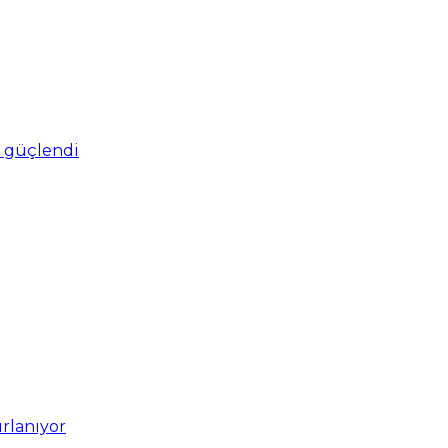
ro güçlendi
ırlanıyor