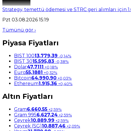
Strategy, temettü ödemesi ve STRC geri alımları için 1.
Pzt 03.08.2026 15:19
Tümünü gör ›
Piyasa Fiyatları
BIST 100
13.779,39
-0,14%
BIST 30
15.595,83
-0,38%
Dolar
47,7111
+0,18%
Euro
55,1881
+0,32%
Bitcoin
64.990,90
+0,03%
Ethereum
1.915,36
+0,40%
Altın Fiyatları
Gram
6.660,55
+2,59%
Gram 995
6.627,24
+2,59%
Çeyrek
10.889,99
+2,59%
Çeyrek (SG)
10.887,46
+2,09%