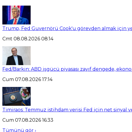
Trump, Fed Guvernörü Cook'u görevden almak için y
Cmt 08.08.2026 08:14
Fed/Barkin: ABD işgücü piyasası zayıf dengede, ekon
Cum 07.08.2026 17:14
Timiraos: Temmuz istihdam verisi Fed için net sinyal 
Cum 07.08.2026 16:33
Tümünü gör ›