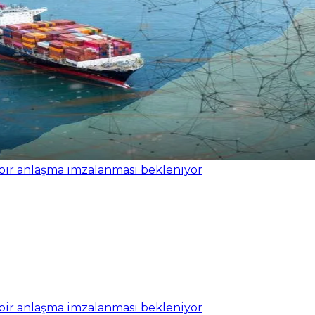
eniden harekete geçti
ir anlaşma imzalanması bekleniyor