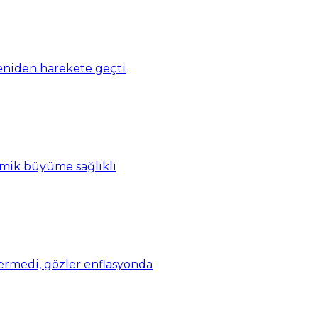
eniden harekete geçti
omik büyüme sağlıklı
vermedi, gözler enflasyonda