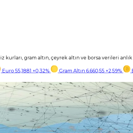
z kurları, gram altın, çeyrek altın ve borsa verileri anlı
Euro
55,1881
+0,32%
Gram Altın
6.660,55
+2,59%