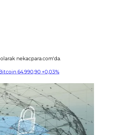
k olarak nekacpara.com'da.
Bitcoin
64.990,90
+0,03%