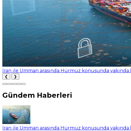
Trump, Fed Guvernörü Cook'u görevden almak için y
❮
❯
Gündem Haberleri
İran ile Umman arasında Hürmüz konusunda yakında b