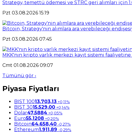
Strategy, temettü ödemesi ve STRC geri alımları için 1.
Pzt 03.08.2026 15:19
Bitcoin, Strategy'nin alımlara ara verebileceği endişesi
Pzt 03.08.2026 07:45
MKK'nın kripto varlık merkezi kayıt sistemi faaliyetine
Cmt 01.08.2026 09:07
Tümünü gör ›
Piyasa Fiyatları
BIST 100
13.703,13
+0,11%
BIST 30
15.529,00
+0,14%
Dolar
47,5884
+0,05%
Euro
55,1208
+0,20%
Bitcoin
64.658,40
-0,27%
Ethereum
1.911,89
-0,29%