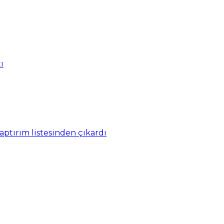
ı
yaptırım listesinden çıkardı