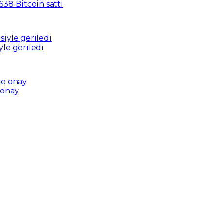
638 Bitcoin sattı
yle geriledi
 onay