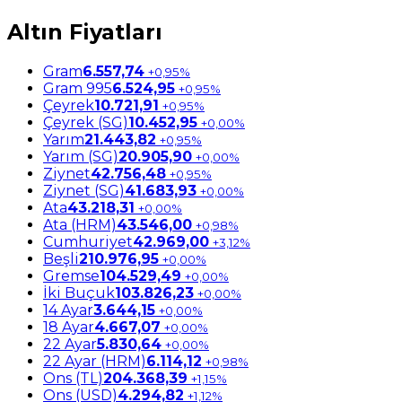
Altın Fiyatları
Gram
6.557,74
+0,95%
Gram 995
6.524,95
+0,95%
Çeyrek
10.721,91
+0,95%
Çeyrek (SG)
10.452,95
+0,00%
Yarım
21.443,82
+0,95%
Yarım (SG)
20.905,90
+0,00%
Ziynet
42.756,48
+0,95%
Ziynet (SG)
41.683,93
+0,00%
Ata
43.218,31
+0,00%
Ata (HRM)
43.546,00
+0,98%
Cumhuriyet
42.969,00
+3,12%
Beşli
210.976,95
+0,00%
Gremse
104.529,49
+0,00%
İki Buçuk
103.826,23
+0,00%
14 Ayar
3.644,15
+0,00%
18 Ayar
4.667,07
+0,00%
22 Ayar
5.830,64
+0,00%
22 Ayar (HRM)
6.114,12
+0,98%
Ons (TL)
204.368,39
+1,15%
Ons (USD)
4.294,82
+1,12%