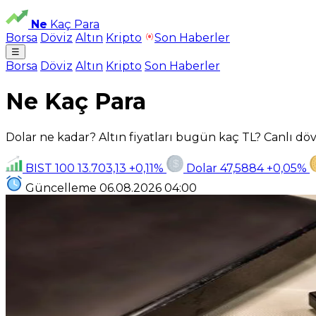
Ne
Kaç Para
Borsa
Döviz
Altın
Kripto
Son Haberler
☰
Borsa
Döviz
Altın
Kripto
Son Haberler
Ne Kaç Para
Dolar ne kadar? Altın fiyatları bugün kaç TL? Canlı dövi
BIST 100
13.703,13
+0,11%
Dolar
47,5884
+0,05%
Güncelleme
06.08.2026
04:00