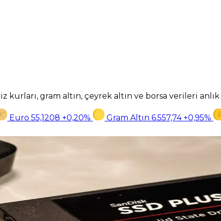
z kurları, gram altın, çeyrek altın ve borsa verileri anlı
Euro
55,1208
+0,20%
Gram Altın
6.557,74
+0,95%