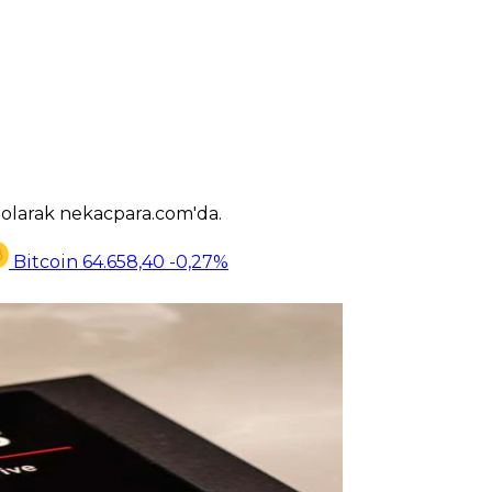
k olarak nekacpara.com'da.
Bitcoin
64.658,40
-0,27%