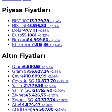
Piyasa Fiyatları
BIST 100
13.779,39
-0,14%
BIST 30
15.595,83
-0,38%
Dolar
47,7111
+0,18%
Euro
55,1881
+0,32%
Bitcoin
64.969,80
-0,17%
Ethereum
1.915,36
+0,40%
Altın Fiyatları
Gram
6.660,55
+2,59%
Gram 995
6.627,24
+2,59%
Çeyrek
10.889,99
+2,59%
Çeyrek (SG)
10.877,70
+2,00%
Yarım
21.779,98
+2,59%
Yarım (SG)
21.755,40
+2,00%
Ziynet
43.426,75
+2,59%
Ziynet (SG)
43.377,74
+2,00%
Ata
44.974,47
+2,00%
Ata (HRM)
44.507,00
+2,54%