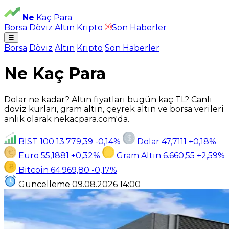
Ne
Kaç Para
Borsa
Döviz
Altın
Kripto
Son Haberler
☰
Borsa
Döviz
Altın
Kripto
Son Haberler
Ne Kaç Para
Dolar ne kadar? Altın fiyatları bugün kaç TL? Canlı
döviz kurları, gram altın, çeyrek altın ve borsa verileri
anlık olarak nekacpara.com'da.
BIST 100
13.779,39
-0,14%
Dolar
47,7111
+0,18%
Euro
55,1881
+0,32%
Gram Altın
6.660,55
+2,59%
Bitcoin
64.969,80
-0,17%
Güncelleme
09.08.2026
14:00