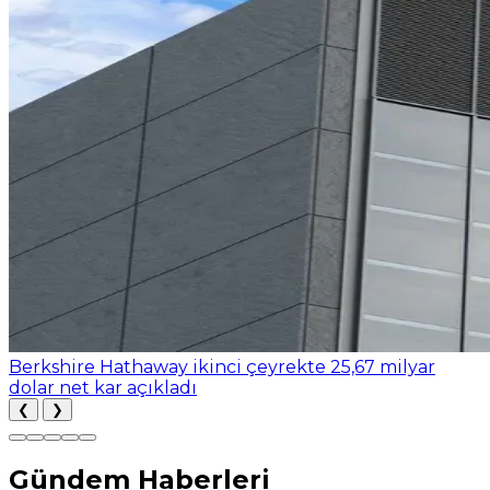
Berkshire Hathaway ikinci çeyrekte 25,67 milyar
dolar net kar açıkladı
❮
❯
Gündem Haberleri