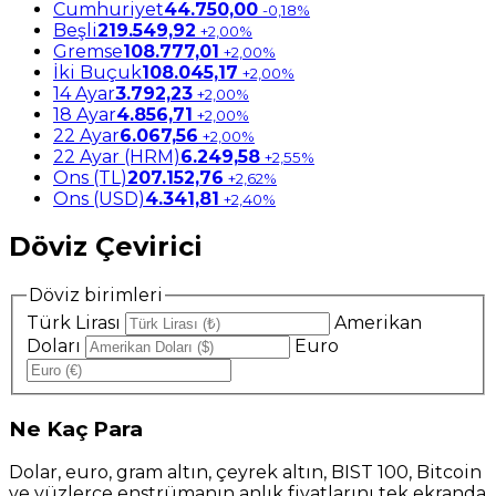
Cumhuriyet
44.750,00
-0,18%
Beşli
219.549,92
+2,00%
Gremse
108.777,01
+2,00%
İki Buçuk
108.045,17
+2,00%
14 Ayar
3.792,23
+2,00%
18 Ayar
4.856,71
+2,00%
22 Ayar
6.067,56
+2,00%
22 Ayar (HRM)
6.249,58
+2,55%
Ons (TL)
207.152,76
+2,62%
Ons (USD)
4.341,81
+2,40%
Döviz Çevirici
Döviz birimleri
Türk Lirası
Amerikan
Doları
Euro
Ne
Kaç Para
Dolar, euro, gram altın, çeyrek altın, BIST 100, Bitcoin
ve yüzlerce enstrümanın anlık fiyatlarını tek ekranda