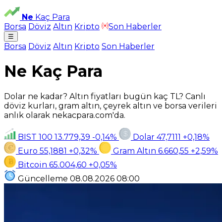
Ne
Kaç Para
Borsa
Döviz
Altın
Kripto
Son Haberler
☰
Borsa
Döviz
Altın
Kripto
Son Haberler
Ne Kaç Para
Dolar ne kadar? Altın fiyatları bugün kaç TL? Canlı
döviz kurları, gram altın, çeyrek altın ve borsa verileri
anlık olarak nekacpara.com'da.
BIST 100
13.779,39
-0,14%
Dolar
47,7111
+0,18%
Euro
55,1881
+0,32%
Gram Altın
6.660,55
+2,59%
Bitcoin
65.004,60
+0,05%
Güncelleme
08.08.2026
08:00