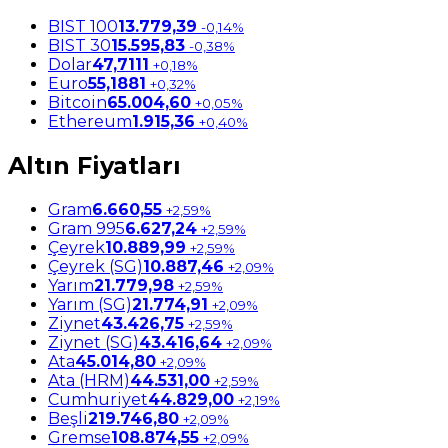
BIST 100
13.779,39
-0,14%
BIST 30
15.595,83
-0,38%
Dolar
47,7111
+0,18%
Euro
55,1881
+0,32%
Bitcoin
65.004,60
+0,05%
Ethereum
1.915,36
+0,40%
Altın Fiyatları
Gram
6.660,55
+2,59%
Gram 995
6.627,24
+2,59%
Çeyrek
10.889,99
+2,59%
Çeyrek (SG)
10.887,46
+2,09%
Yarım
21.779,98
+2,59%
Yarım (SG)
21.774,91
+2,09%
Ziynet
43.426,75
+2,59%
Ziynet (SG)
43.416,64
+2,09%
Ata
45.014,80
+2,09%
Ata (HRM)
44.531,00
+2,59%
Cumhuriyet
44.829,00
+2,19%
Beşli
219.746,80
+2,09%
Gremse
108.874,55
+2,09%