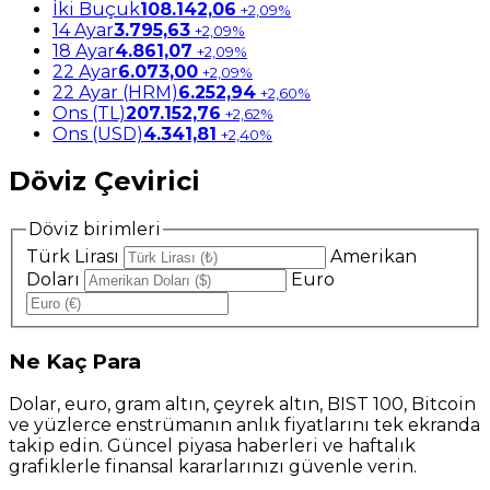
İki Buçuk
108.142,06
+2,09%
14 Ayar
3.795,63
+2,09%
18 Ayar
4.861,07
+2,09%
22 Ayar
6.073,00
+2,09%
22 Ayar (HRM)
6.252,94
+2,60%
Ons (TL)
207.152,76
+2,62%
Ons (USD)
4.341,81
+2,40%
Döviz Çevirici
Döviz birimleri
Türk Lirası
Amerikan
Doları
Euro
Ne
Kaç Para
Dolar, euro, gram altın, çeyrek altın, BIST 100, Bitcoin
ve yüzlerce enstrümanın anlık fiyatlarını tek ekranda
takip edin. Güncel piyasa haberleri ve haftalık
grafiklerle finansal kararlarınızı güvenle verin.