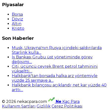
Piyasalar
Borsa
Döviz
Altın
Kripto
Son Haberler
Musk, Ukrayna'nın Rusya içindeki saldırılarda
Starlink kulla…
İş Bankası Grubu üst yönetiminde görev
değişimi…
Citi, üçüncü çeyrek Brent petrol tahminini
yükseltti…
Halkbank'tan borsada halka arz yöntemiyle
yüzde 25 sermaye a…
Halkbank bilançosu açıklandı; net kar yüzde 40
arttı…
© 2026 nekacpara.com
Ne
Kaç Para
Kullanım Şartları
Gizlilik
Çerez Politikası