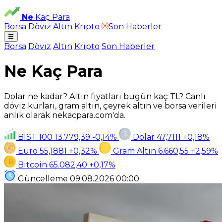
Ne
Kaç Para
Borsa
Döviz
Altın
Kripto
Son Haberler
☰
Borsa
Döviz
Altın
Kripto
Son Haberler
Ne Kaç Para
Dolar ne kadar? Altın fiyatları bugün kaç TL? Canlı
döviz kurları, gram altın, çeyrek altın ve borsa verileri
anlık olarak nekacpara.com'da.
BIST 100
13.779,39
-0,14%
Dolar
47,7111
+0,18%
Euro
55,1881
+0,32%
Gram Altın
6.660,55
+2,59%
Bitcoin
65.082,40
+0,17%
Güncelleme
09.08.2026
00:00