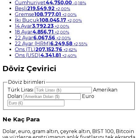
Cumhuriyet
44.750,00
-0,18%
Beşli
219.549,92
+2,00%
Gremse
108.777,01
+2,00%
İki Buçuk
108.045,17
+2,00%
14 Ayar
3.792,23
+2,00%
18 Ayar
4.856,71
+2,00%
22 Ayar
6.067,56
+2,00%
22 Ayar (HRM)
6.249,58
+2,55%
Ons (TL)
207.152,76
+2,62%
Ons (USD)
4.341,81
+2,40%
Döviz Çevirici
Döviz birimleri
Türk Lirası
Amerikan
Doları
Euro
Ne
Kaç Para
Dolar, euro, gram altın, çeyrek altın, BIST 100, Bitcoin
ve yüzlerce enstrümanın anlık fiyatlarını tek ekranda