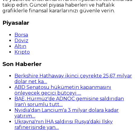
takip edin. Güncel piyasa haberleri ve haftalık
grafiklerle finansal kararlarınızı güvenle verin.
Piyasalar
Borsa
Döviz
Altın
Kripto
Son Haberler
Berkshire Hathaway ikinci çeyrekte 25,67 milyar
dolar net ka…
ABD Senatosu hükümetin kapanmasını
önleyecek geçici bütçeyi …
BAE, Hürmüz'de ADNOC gemisine saldırıdan
İran'ı sorumlu tutt…
Nvidia'dan Lancium'a 3 milyar dolara kadar
yatırım…
Ukrayna'nın İHA saldırısı Rusya'daki Ilsky
rafinerisinde yan…