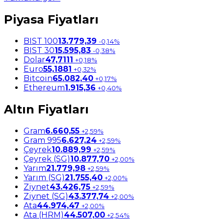
Piyasa Fiyatları
BIST 100
13.779,39
-0,14%
BIST 30
15.595,83
-0,38%
Dolar
47,7111
+0,18%
Euro
55,1881
+0,32%
Bitcoin
65.082,40
+0,17%
Ethereum
1.915,36
+0,40%
Altın Fiyatları
Gram
6.660,55
+2,59%
Gram 995
6.627,24
+2,59%
Çeyrek
10.889,99
+2,59%
Çeyrek (SG)
10.877,70
+2,00%
Yarım
21.779,98
+2,59%
Yarım (SG)
21.755,40
+2,00%
Ziynet
43.426,75
+2,59%
Ziynet (SG)
43.377,74
+2,00%
Ata
44.974,47
+2,00%
Ata (HRM)
44.507,00
+2,54%