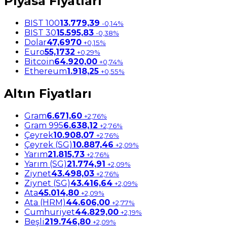
Piyasa Fiyatları
BIST 100
13.779,39
-0,14%
BIST 30
15.595,83
-0,38%
Dolar
47,6970
+0,15%
Euro
55,1732
+0,29%
Bitcoin
64.920,00
+0,74%
Ethereum
1.918,25
+0,55%
Altın Fiyatları
Gram
6.671,60
+2,76%
Gram 995
6.638,12
+2,76%
Çeyrek
10.908,07
+2,76%
Çeyrek (SG)
10.887,46
+2,09%
Yarım
21.815,73
+2,76%
Yarım (SG)
21.774,91
+2,09%
Ziynet
43.498,03
+2,76%
Ziynet (SG)
43.416,64
+2,09%
Ata
45.014,80
+2,09%
Ata (HRM)
44.606,00
+2,77%
Cumhuriyet
44.829,00
+2,19%
Beşli
219.746,80
+2,09%