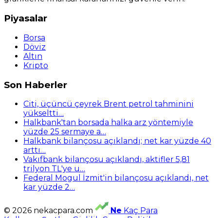
Piyasalar
Borsa
Döviz
Altın
Kripto
Son Haberler
Citi, üçüncü çeyrek Brent petrol tahminini
yükseltti…
Halkbank'tan borsada halka arz yöntemiyle
yüzde 25 sermaye a…
Halkbank bilançosu açıklandı; net kar yüzde 40
arttı…
Vakıfbank bilançosu açıklandı, aktifler 5,81
trilyon TL'ye u…
Federal Mogul İzmit'in bilançosu açıklandı, net
kar yüzde 2…
© 2026 nekacpara.com
Ne
Kaç Para