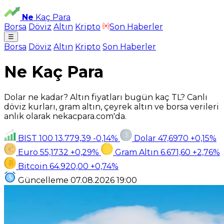
Ne
Kaç Para
Borsa
Döviz
Altın
Kripto
Son Haberler
☰
Borsa
Döviz
Altın
Kripto
Son Haberler
Ne Kaç Para
Dolar ne kadar? Altın fiyatları bugün kaç TL? Canlı
döviz kurları, gram altın, çeyrek altın ve borsa verileri
anlık olarak nekacpara.com'da.
BIST 100
13.779,39
-0,14%
Dolar
47,6970
+0,15%
Euro
55,1732
+0,29%
Gram Altın
6.671,60
+2,76%
Bitcoin
64.920,00
+0,74%
Güncelleme
07.08.2026
19:00