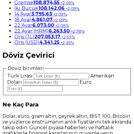
Gremse
108.874,55
+2,09%
İki Buçuk
108.142,06
+2,09%
14 Ayar
3.795,63
+2,09%
18 Ayar
4.861,07
+2,09%
22 Ayar
6.073,00
+2,09%
22 Ayar (HRM)
6.263,50
+2,78%
Ons (TL)
207.053,17
+2,57%
Ons (USD)
4.341,25
+2,39%
Döviz Çevirici
Döviz birimleri
Türk Lirası
Amerikan
Doları
Euro
Ne
Kaç Para
Dolar, euro, gram altın, çeyrek altın, BIST 100, Bitcoin
ve yüzlerce enstrümanın anlık fiyatlarını tek ekranda
takip edin. Güncel piyasa haberleri ve haftalık
grafiklerle finansal kararlarınızı güvenle verin.