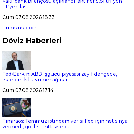
Vakıfbank bilançosu açıklandı, aktifler 5,81 trilyon
TL'ye ulaştı
Cum 07.08.2026 18:33
Tümünü gör ›
Döviz Haberleri
Fed/Barkin: ABD işgücü piyasası zayıf dengede,
ekonomik büyüme sağlıklı
Cum 07.08.2026 17:14
Timiraos: Temmuz istihdam verisi Fed için net sinyal
vermedi, gözler enflasyonda