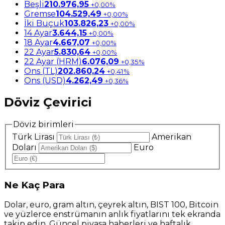
Beşli
210.976,95
+0,00%
Gremse
104.529,49
+0,00%
İki Buçuk
103.826,23
+0,00%
14 Ayar
3.644,15
+0,00%
18 Ayar
4.667,07
+0,00%
22 Ayar
5.830,64
+0,00%
22 Ayar (HRM)
6.076,09
+0,35%
Ons (TL)
202.860,24
+0,41%
Ons (USD)
4.262,49
+0,36%
Döviz Çevirici
Döviz birimleri
Türk Lirası
Amerikan
Doları
Euro
Ne
Kaç Para
Dolar, euro, gram altın, çeyrek altın, BIST 100, Bitcoin
ve yüzlerce enstrümanın anlık fiyatlarını tek ekranda
takip edin. Güncel piyasa haberleri ve haftalık