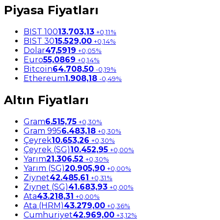
Piyasa Fiyatları
BIST 100
13.703,13
+0,11%
BIST 30
15.529,00
+0,14%
Dolar
47,5919
+0,05%
Euro
55,0869
+0,14%
Bitcoin
64.708,50
-0,19%
Ethereum
1.908,18
-0,49%
Altın Fiyatları
Gram
6.515,75
+0,30%
Gram 995
6.483,18
+0,30%
Çeyrek
10.653,26
+0,30%
Çeyrek (SG)
10.452,95
+0,00%
Yarım
21.306,52
+0,30%
Yarım (SG)
20.905,90
+0,00%
Ziynet
42.485,61
+0,31%
Ziynet (SG)
41.683,93
+0,00%
Ata
43.218,31
+0,00%
Ata (HRM)
43.279,00
+0,36%
Cumhuriyet
42.969,00
+3,12%