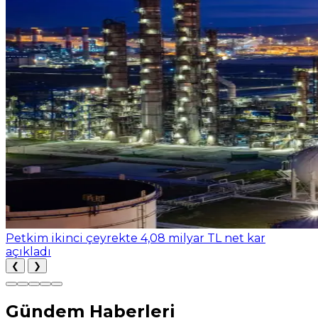
Petkim ikinci çeyrekte 4,08 milyar TL net kar
açıkladı
❮
❯
Gündem Haberleri