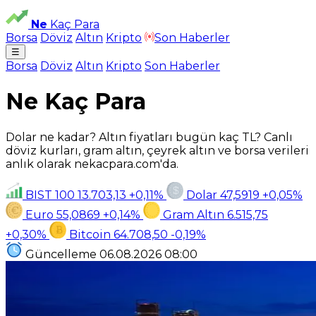
Ne
Kaç Para
Borsa
Döviz
Altın
Kripto
Son Haberler
☰
Borsa
Döviz
Altın
Kripto
Son Haberler
Ne Kaç Para
Dolar ne kadar? Altın fiyatları bugün kaç TL? Canlı
döviz kurları, gram altın, çeyrek altın ve borsa verileri
anlık olarak nekacpara.com'da.
BIST 100
13.703,13
+0,11%
Dolar
47,5919
+0,05%
Euro
55,0869
+0,14%
Gram Altın
6.515,75
+0,30%
Bitcoin
64.708,50
-0,19%
Güncelleme
06.08.2026
08:00