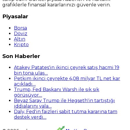
grafiklerle finansal kararlarınızı güvenle verin.
Piyasalar
Borsa
Döviz
Altın
Kripto
Son Haberler
Atakey Patates'in ikinci çeyrek satış hacmi 19
bin tona ulaş…
Petkim ikinci çeyrekte 4,08 milyar TL net kar
açıkladı…
Trump, Fed Başkanı Warsh ile sık sık
görüşüyor…
Beyaz Saray Trump ile Hegseth'in tartıştığı
iddialarını yala…
Daly, Fed'in faizleri sabit tutma kararına tam
destek verdi…