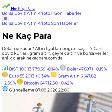
Ne
Kaç Para
Borsa
Döviz
Altın
Kripto
Son Haberler
☰
Borsa
Döviz
Altın
Kripto
Son Haberler
Ne Kaç Para
Dolar ne kadar? Altın fiyatları bugün kaç TL? Canlı
döviz kurları, gram altın, çeyrek altın ve borsa verileri
anlık olarak nekacpara.com'da.
BIST 100
13.779,39
-0,14%
Dolar
47,6971
+0,15%
Euro
55,2013
+0,34%
Gram Altın
6.647,82
+2,39%
Bitcoin
64.712,30
+0,42%
Güncelleme
07.08.2026
22:00