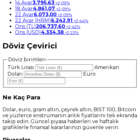
14 Ayar
3.795,63
+2,09%
18 Ayar
4.861,07
+2,09%
22 Ayar
6.073,00
+2,09%
22 Ayar (HRM)
6.242,91
+2,44%
Ons (TL)
206.737,60
+2,42%
Ons (USD)
4.334,38
+2,23%
Döviz Çevirici
Döviz birimleri
Türk Lirası
Amerikan
Doları
Euro
Ne
Kaç Para
Dolar, euro, gram altın, çeyrek altın, BIST 100, Bitcoin
ve yüzlerce enstrümanın anlık fiyatlarını tek ekranda
takip edin. Güncel piyasa haberleri ve haftalık
grafiklerle finansal kararlarınızı güvenle verin.
Piyasalar