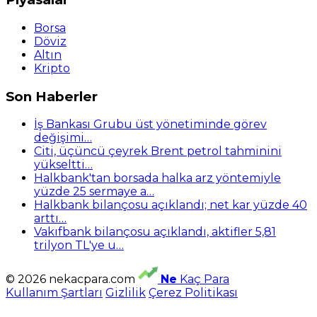
Borsa
Döviz
Altın
Kripto
Son Haberler
İş Bankası Grubu üst yönetiminde görev
değişimi…
Citi, üçüncü çeyrek Brent petrol tahminini
yükseltti…
Halkbank'tan borsada halka arz yöntemiyle
yüzde 25 sermaye a…
Halkbank bilançosu açıklandı; net kar yüzde 40
arttı…
Vakıfbank bilançosu açıklandı, aktifler 5,81
trilyon TL'ye u…
© 2026 nekacpara.com
Ne
Kaç Para
Kullanım Şartları
Gizlilik
Çerez Politikası