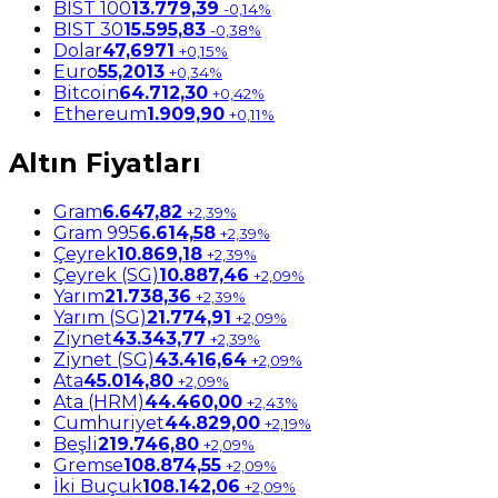
BIST 100
13.779,39
-0,14%
BIST 30
15.595,83
-0,38%
Dolar
47,6971
+0,15%
Euro
55,2013
+0,34%
Bitcoin
64.712,30
+0,42%
Ethereum
1.909,90
+0,11%
Altın Fiyatları
Gram
6.647,82
+2,39%
Gram 995
6.614,58
+2,39%
Çeyrek
10.869,18
+2,39%
Çeyrek (SG)
10.887,46
+2,09%
Yarım
21.738,36
+2,39%
Yarım (SG)
21.774,91
+2,09%
Ziynet
43.343,77
+2,39%
Ziynet (SG)
43.416,64
+2,09%
Ata
45.014,80
+2,09%
Ata (HRM)
44.460,00
+2,43%
Cumhuriyet
44.829,00
+2,19%
Beşli
219.746,80
+2,09%
Gremse
108.874,55
+2,09%
İki Buçuk
108.142,06
+2,09%