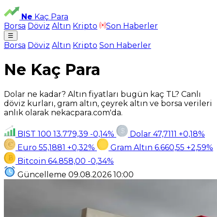
Ne
Kaç Para
Borsa
Döviz
Altın
Kripto
Son Haberler
☰
Borsa
Döviz
Altın
Kripto
Son Haberler
Ne Kaç Para
Dolar ne kadar? Altın fiyatları bugün kaç TL? Canlı
döviz kurları, gram altın, çeyrek altın ve borsa verileri
anlık olarak nekacpara.com'da.
BIST 100
13.779,39
-0,14%
Dolar
47,7111
+0,18%
Euro
55,1881
+0,32%
Gram Altın
6.660,55
+2,59%
Bitcoin
64.858,00
-0,34%
Güncelleme
09.08.2026
10:00