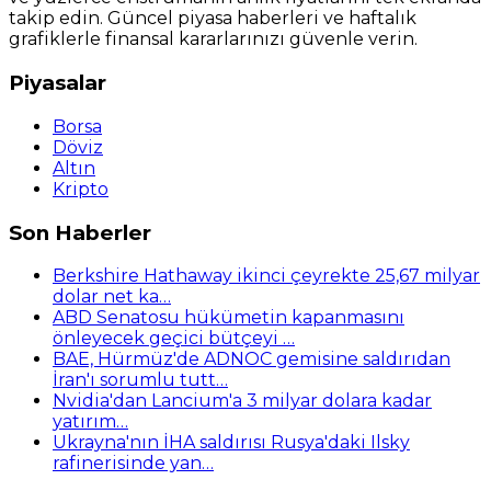
takip edin. Güncel piyasa haberleri ve haftalık
grafiklerle finansal kararlarınızı güvenle verin.
Piyasalar
Borsa
Döviz
Altın
Kripto
Son Haberler
Berkshire Hathaway ikinci çeyrekte 25,67 milyar
dolar net ka…
ABD Senatosu hükümetin kapanmasını
önleyecek geçici bütçeyi …
BAE, Hürmüz'de ADNOC gemisine saldırıdan
İran'ı sorumlu tutt…
Nvidia'dan Lancium'a 3 milyar dolara kadar
yatırım…
Ukrayna'nın İHA saldırısı Rusya'daki Ilsky
rafinerisinde yan…