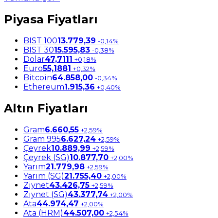
Piyasa Fiyatları
BIST 100
13.779,39
-0,14%
BIST 30
15.595,83
-0,38%
Dolar
47,7111
+0,18%
Euro
55,1881
+0,32%
Bitcoin
64.858,00
-0,34%
Ethereum
1.915,36
+0,40%
Altın Fiyatları
Gram
6.660,55
+2,59%
Gram 995
6.627,24
+2,59%
Çeyrek
10.889,99
+2,59%
Çeyrek (SG)
10.877,70
+2,00%
Yarım
21.779,98
+2,59%
Yarım (SG)
21.755,40
+2,00%
Ziynet
43.426,75
+2,59%
Ziynet (SG)
43.377,74
+2,00%
Ata
44.974,47
+2,00%
Ata (HRM)
44.507,00
+2,54%