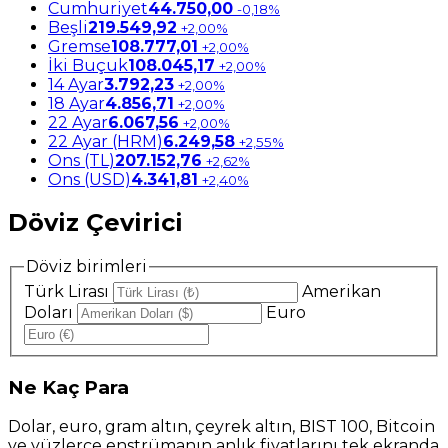
Cumhuriyet
44.750,00
-0,18%
Beşli
219.549,92
+2,00%
Gremse
108.777,01
+2,00%
İki Buçuk
108.045,17
+2,00%
14 Ayar
3.792,23
+2,00%
18 Ayar
4.856,71
+2,00%
22 Ayar
6.067,56
+2,00%
22 Ayar (HRM)
6.249,58
+2,55%
Ons (TL)
207.152,76
+2,62%
Ons (USD)
4.341,81
+2,40%
Döviz Çevirici
Döviz birimleri
Türk Lirası
Amerikan
Doları
Euro
Ne
Kaç Para
Dolar, euro, gram altın, çeyrek altın, BIST 100, Bitcoin
ve yüzlerce enstrümanın anlık fiyatlarını tek ekranda