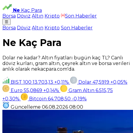
Ne
Kaç Para
Borsa
Döviz
Altın
Kripto
Son Haberler
☰
Borsa
Döviz
Altın
Kripto
Son Haberler
Ne Kaç Para
Dolar ne kadar? Altın fiyatları bugün kaç TL? Canlı
döviz kurları, gram altın, çeyrek altın ve borsa verileri
anlık olarak nekacpara.com'da.
BIST 100
13.703,13
+0,11%
Dolar
47,5919
+0,05%
Euro
55,0869
+0,14%
Gram Altın
6.515,75
+0,30%
Bitcoin
64.708,50
-0,19%
Güncelleme
06.08.2026
08:00