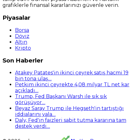
grafiklerle finansal kararlarınızı güvenle verin.
Piyasalar
Borsa
Döviz
Altın
Kripto
Son Haberler
Atakey Patates'in ikinci çeyrek satış hacmi 19
bin tona ulaş…
Petkim ikinci çeyrekte 4,08 milyar TL net kar
açıkladı…
Trump, Fed Başkanı Warsh ile sık sık
görüşüyor…
Beyaz Saray Trump ile Hegseth'in tartıştığı
iddialarını yala…
Daly, Fed'in faizleri sabit tutma kararına tam
destek verdi…