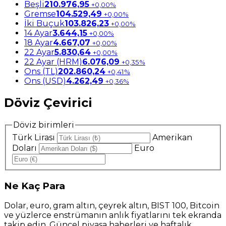
Beşli
210.976,95
+0,00%
Gremse
104.529,49
+0,00%
İki Buçuk
103.826,23
+0,00%
14 Ayar
3.644,15
+0,00%
18 Ayar
4.667,07
+0,00%
22 Ayar
5.830,64
+0,00%
22 Ayar (HRM)
6.076,09
+0,35%
Ons (TL)
202.860,24
+0,41%
Ons (USD)
4.262,49
+0,36%
Döviz Çevirici
Döviz birimleri
Türk Lirası
Amerikan
Doları
Euro
Ne
Kaç Para
Dolar, euro, gram altın, çeyrek altın, BIST 100, Bitcoin
ve yüzlerce enstrümanın anlık fiyatlarını tek ekranda
takip edin. Güncel piyasa haberleri ve haftalık