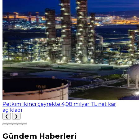
Petkim ikinci çeyrekte 4,08 milyar TL net kar
açıkladı
❮
❯
Gündem Haberleri