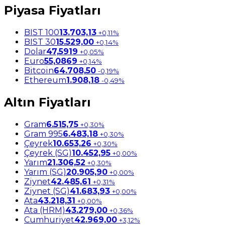
Piyasa Fiyatları
BIST 100
13.703,13
+0,11%
BIST 30
15.529,00
+0,14%
Dolar
47,5919
+0,05%
Euro
55,0869
+0,14%
Bitcoin
64.708,50
-0,19%
Ethereum
1.908,18
-0,49%
Altın Fiyatları
Gram
6.515,75
+0,30%
Gram 995
6.483,18
+0,30%
Çeyrek
10.653,26
+0,30%
Çeyrek (SG)
10.452,95
+0,00%
Yarım
21.306,52
+0,30%
Yarım (SG)
20.905,90
+0,00%
Ziynet
42.485,61
+0,31%
Ziynet (SG)
41.683,93
+0,00%
Ata
43.218,31
+0,00%
Ata (HRM)
43.279,00
+0,36%
Cumhuriyet
42.969,00
+3,12%