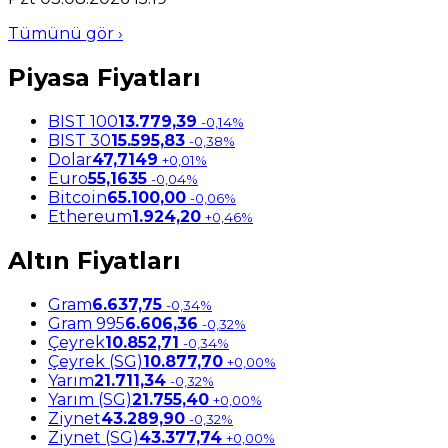
Tümünü gör ›
Piyasa Fiyatları
BIST 100
13.779,39
-0,14%
BIST 30
15.595,83
-0,38%
Dolar
47,7149
+0,01%
Euro
55,1635
-0,04%
Bitcoin
65.100,00
-0,06%
Ethereum
1.924,20
+0,46%
Altın Fiyatları
Gram
6.637,75
-0,34%
Gram 995
6.606,36
-0,32%
Çeyrek
10.852,71
-0,34%
Çeyrek (SG)
10.877,70
+0,00%
Yarım
21.711,34
-0,32%
Yarım (SG)
21.755,40
+0,00%
Ziynet
43.289,90
-0,32%
Ziynet (SG)
43.377,74
+0,00%