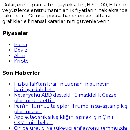
Dolar, euro, gram altın, çeyrek altın, BIST 100, Bitcoin
ve yüzlerce enstrümanın anlık fiyatlarını tek ekranda
takip edin. Güncel piyasa haberleri ve haftalık
grafiklerle finansal kararlarınızı güvenle verin.
Piyasalar
Borsa
Döviz
Altın
Kripto
Son Haberler
Hizbullah'tan İsrail'in Lübnan'ın güneyini
haritaya dahil et…
Netanyahu ABD destekli 15 maddelik Gazze
planını reddetti…
İran'ın Hürmüz talepleri Trump'ın savaştan çıkış
planını zor…
Apple, tedarik sıkışıklığını aşmak için Çinli
CXMT'nin belle…
Çin'de üretici ve tüketici enflasyonu temmuzda