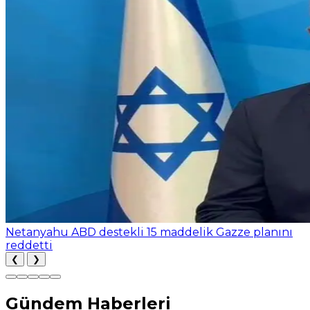
Netanyahu ABD destekli 15 maddelik Gazze planını
reddetti
❮
❯
Gündem Haberleri