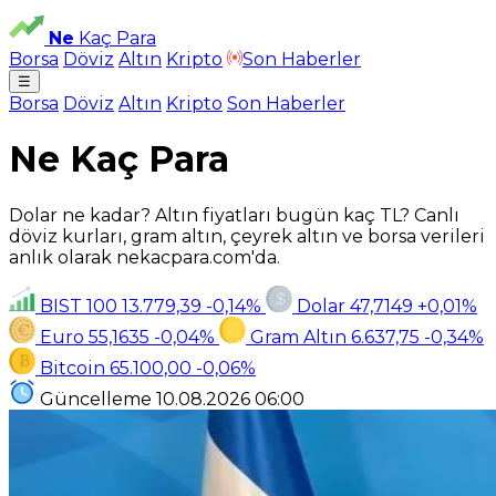
Ne
Kaç Para
Borsa
Döviz
Altın
Kripto
Son Haberler
☰
Borsa
Döviz
Altın
Kripto
Son Haberler
Ne Kaç Para
Dolar ne kadar? Altın fiyatları bugün kaç TL? Canlı
döviz kurları, gram altın, çeyrek altın ve borsa verileri
anlık olarak nekacpara.com'da.
BIST 100
13.779,39
-0,14%
Dolar
47,7149
+0,01%
Euro
55,1635
-0,04%
Gram Altın
6.637,75
-0,34%
Bitcoin
65.100,00
-0,06%
Güncelleme
10.08.2026
06:00