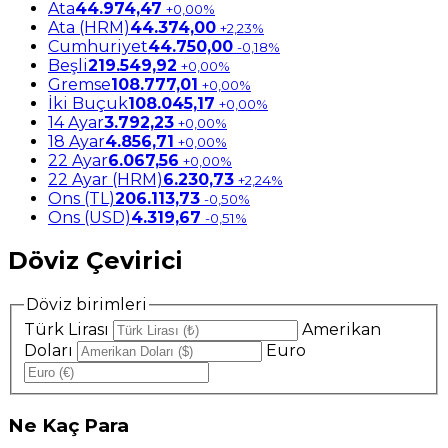
Ata
44.974,47
+0,00%
Ata (HRM)
44.374,00
+2,23%
Cumhuriyet
44.750,00
-0,18%
Beşli
219.549,92
+0,00%
Gremse
108.777,01
+0,00%
İki Buçuk
108.045,17
+0,00%
14 Ayar
3.792,23
+0,00%
18 Ayar
4.856,71
+0,00%
22 Ayar
6.067,56
+0,00%
22 Ayar (HRM)
6.230,73
+2,24%
Ons (TL)
206.113,73
-0,50%
Ons (USD)
4.319,67
-0,51%
Döviz Çevirici
Döviz birimleri
Türk Lirası
Amerikan
Doları
Euro
Ne
Kaç Para