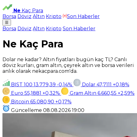
Ne
Kaç Para
Borsa
Döviz
Altın
Kripto
Son Haberler
☰
Borsa
Döviz
Altın
Kripto
Son Haberler
Ne Kaç Para
Dolar ne kadar? Altın fiyatları bugün kaç TL? Canlı
döviz kurları, gram altın, çeyrek altın ve borsa verileri
anlık olarak nekacpara.com'da.
BIST 100
13.779,39
-0,14%
Dolar
47,7111
+0,18%
Euro
55,1881
+0,32%
Gram Altın
6.660,55
+2,59%
Bitcoin
65.080,90
+0,17%
Güncelleme
08.08.2026
19:00