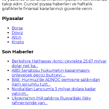
takip edin. Güncel piyasa haberleri ve haftalık
grafiklerle finansal kararlarınızı güvenle verin.
Piyasalar
Borsa
Döviz
Altın
Kripto
Son Haberler
Berkshire Hathaway ikinci çeyrekte 25,67 milyar
dolar net ka…
ABD Senatosu hükümetin kapanmasını
önleyecek geçici bütçeyi …
BAE, Hürmüz'de ADNOC gemisine saldırıdan
İran'ı sorumlu tutt…
Nvidia'dan Lancium'a 3 milyar dolara kadar
yatırım…
Ukrayna'nın İHA saldırısı Rusya'daki Ilsky
rafinerisinde yan…