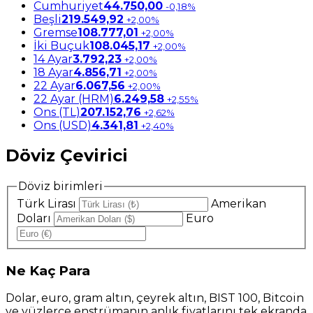
Cumhuriyet
44.750,00
-0,18%
Beşli
219.549,92
+2,00%
Gremse
108.777,01
+2,00%
İki Buçuk
108.045,17
+2,00%
14 Ayar
3.792,23
+2,00%
18 Ayar
4.856,71
+2,00%
22 Ayar
6.067,56
+2,00%
22 Ayar (HRM)
6.249,58
+2,55%
Ons (TL)
207.152,76
+2,62%
Ons (USD)
4.341,81
+2,40%
Döviz Çevirici
Döviz birimleri
Türk Lirası
Amerikan
Doları
Euro
Ne
Kaç Para
Dolar, euro, gram altın, çeyrek altın, BIST 100, Bitcoin
ve yüzlerce enstrümanın anlık fiyatlarını tek ekranda