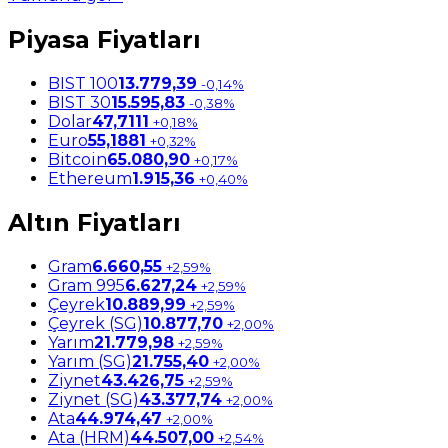
Piyasa Fiyatları
BIST 100
13.779,39
-0,14%
BIST 30
15.595,83
-0,38%
Dolar
47,7111
+0,18%
Euro
55,1881
+0,32%
Bitcoin
65.080,90
+0,17%
Ethereum
1.915,36
+0,40%
Altın Fiyatları
Gram
6.660,55
+2,59%
Gram 995
6.627,24
+2,59%
Çeyrek
10.889,99
+2,59%
Çeyrek (SG)
10.877,70
+2,00%
Yarım
21.779,98
+2,59%
Yarım (SG)
21.755,40
+2,00%
Ziynet
43.426,75
+2,59%
Ziynet (SG)
43.377,74
+2,00%
Ata
44.974,47
+2,00%
Ata (HRM)
44.507,00
+2,54%