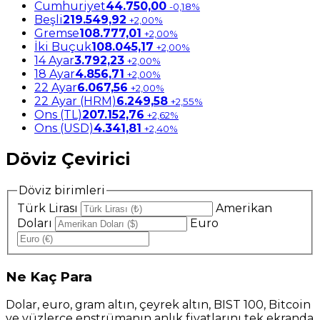
Cumhuriyet
44.750,00
-0,18%
Beşli
219.549,92
+2,00%
Gremse
108.777,01
+2,00%
İki Buçuk
108.045,17
+2,00%
14 Ayar
3.792,23
+2,00%
18 Ayar
4.856,71
+2,00%
22 Ayar
6.067,56
+2,00%
22 Ayar (HRM)
6.249,58
+2,55%
Ons (TL)
207.152,76
+2,62%
Ons (USD)
4.341,81
+2,40%
Döviz Çevirici
Döviz birimleri
Türk Lirası
Amerikan
Doları
Euro
Ne
Kaç Para
Dolar, euro, gram altın, çeyrek altın, BIST 100, Bitcoin
ve yüzlerce enstrümanın anlık fiyatlarını tek ekranda