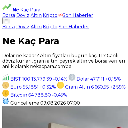
Ne
Kaç Para
Borsa
Döviz
Altın
Kripto
Son Haberler
☰
Borsa
Döviz
Altın
Kripto
Son Haberler
Ne Kaç Para
Dolar ne kadar? Altın fiyatları bugün kaç TL? Canlı
döviz kurları, gram altın, çeyrek altın ve borsa verileri
anlık olarak nekacpara.com'da.
BIST 100
13.779,39
-0,14%
Dolar
47,7111
+0,18%
Euro
55,1881
+0,32%
Gram Altın
6.660,55
+2,59%
Bitcoin
64.788,80
-0,45%
Güncelleme
09.08.2026
07:00