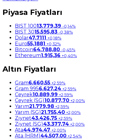
Piyasa Fiyatları
BIST 100
13.779,39
-0,14%
BIST 30
15.595,83
-0,38%
Dolar
47,7111
+0,18%
Euro
55,1881
+0,32%
Bitcoin
64.788,80
-0,45%
Ethereum
1.915,36
+0,40%
Altın Fiyatları
Gram
6.660,55
+2,59%
Gram 995
6.627,24
+2,59%
Çeyrek
10.889,99
+2,59%
Çeyrek (SG)
10.877,70
+2,00%
Yarım
21.779,98
+2,59%
Yarım (SG)
21.755,40
+2,00%
Ziynet
43.426,75
+2,59%
Ziynet (SG)
43.377,74
+2,00%
Ata
44.974,47
+2,00%
Ata (HRM)
44.507,00
+2,54%