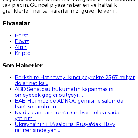
takip edin. Güncel piyasa haberleri ve haftalık
grafiklerle finansal kararlarınızı güvenle verin.
Piyasalar
Borsa
Döviz
Altın
Kripto
Son Haberler
Berkshire Hathaway ikinci çeyrekte 25,67 milyar
dolar net ka…
ABD Senatosu hükümetin kapanmasını
önleyecek geçici bütçeyi …
BAE, Hürmüz'de ADNOC gemisine saldırıdan
İran'ı sorumlu tutt…
Nvidia'dan Lancium'a 3 milyar dolara kadar
yatırım…
Ukrayna'nın İHA saldırısı Rusya'daki Ilsky
rafinerisinde yan…