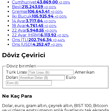
Cumhuriyet
43.869,00
+2,09%
Beşli
215.243,59
+0,00%
Gremse
106.643,41
+0,00%
İki Buçuk
105.925,94
+0,00%
14 Ayar
3.717,84
+0,00%
18 Ayar
4.761,45
+0,00%
22 Ayar
5.948,55
+0,00%
22 Ayar (HRM)
6.113,92
+0,32%
Ons (TL)
202.746,34
+0,44%
Ons (USD)
4.252,47
+0,29%
Döviz Çevirici
Döviz birimleri
Türk Lirası
Amerikan
Doları
Euro
Ne
Kaç Para
Dolar, euro, gram altın, çeyrek altın, BIST 100, Bitcoin
ve yüzlerce enstrümanın anlık fiyatlarını tek ekranda