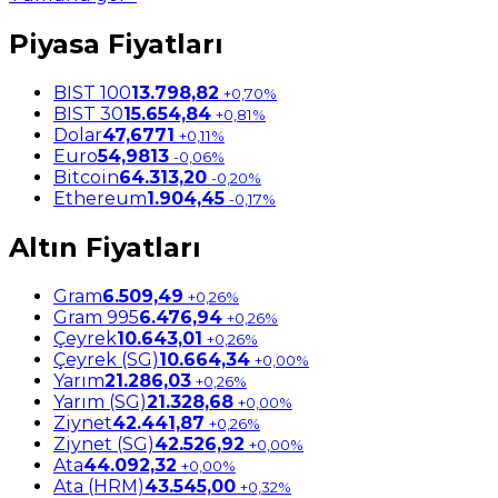
Piyasa Fiyatları
BIST 100
13.798,82
+0,70%
BIST 30
15.654,84
+0,81%
Dolar
47,6771
+0,11%
Euro
54,9813
-0,06%
Bitcoin
64.313,20
-0,20%
Ethereum
1.904,45
-0,17%
Altın Fiyatları
Gram
6.509,49
+0,26%
Gram 995
6.476,94
+0,26%
Çeyrek
10.643,01
+0,26%
Çeyrek (SG)
10.664,34
+0,00%
Yarım
21.286,03
+0,26%
Yarım (SG)
21.328,68
+0,00%
Ziynet
42.441,87
+0,26%
Ziynet (SG)
42.526,92
+0,00%
Ata
44.092,32
+0,00%
Ata (HRM)
43.545,00
+0,32%