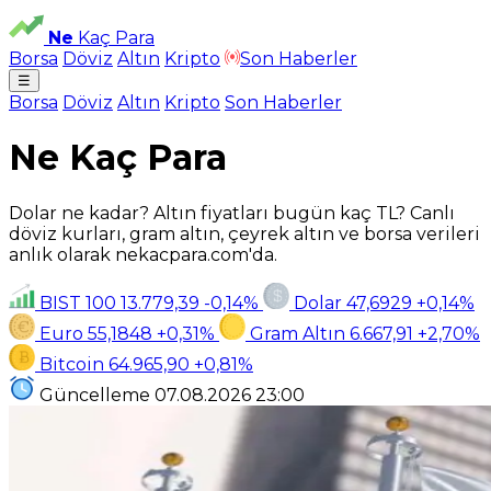
Ne
Kaç Para
Borsa
Döviz
Altın
Kripto
Son Haberler
☰
Borsa
Döviz
Altın
Kripto
Son Haberler
Ne Kaç Para
Dolar ne kadar? Altın fiyatları bugün kaç TL? Canlı
döviz kurları, gram altın, çeyrek altın ve borsa verileri
anlık olarak nekacpara.com'da.
BIST 100
13.779,39
-0,14%
Dolar
47,6929
+0,14%
Euro
55,1848
+0,31%
Gram Altın
6.667,91
+2,70%
Bitcoin
64.965,90
+0,81%
Güncelleme
07.08.2026
23:00