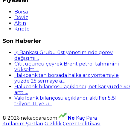
Borsa
Döviz
Altın
Kripto
Son Haberler
İş Bankası Grubu üst yönetiminde görev
değişimi…
Citi, üçüncü çeyrek Brent petrol tahminini
yükseltti…
Halkbank'tan borsada halka arz yöntemiyle
yüzde 25 sermaye a…
Halkbank bilançosu açıklandı; net kar yüzde 40
arttı…
Vakıfbank bilançosu açıklandı, aktifler 5,81
trilyon TL'ye u…
© 2026 nekacpara.com
Ne
Kaç Para
Kullanım Şartları
Gizlilik
Çerez Politikası