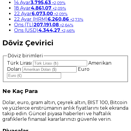
14 Ayar
3.795,63
+2,09%
18 Ayar
4.861,07
+2,09%
22 Ayar
6.073,00
+2,09%
22 Ayar (HRM)
6.260,86
+2,73%
Ons (TL)
207.191,08
+2,64%
Ons (USD)
4.344,27
+2,46%
Döviz Çevirici
Döviz birimleri
Türk Lirası
Amerikan
Doları
Euro
Ne
Kaç Para
Dolar, euro, gram altın, çeyrek altın, BIST 100, Bitcoin
ve yüzlerce enstrümanın anlık fiyatlarını tek ekranda
takip edin. Güncel piyasa haberleri ve haftalık
grafiklerle finansal kararlarınızı güvenle verin.
Piyasalar