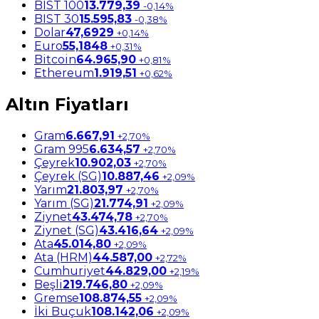
BIST 100
13.779,39
-0,14%
BIST 30
15.595,83
-0,38%
Dolar
47,6929
+0,14%
Euro
55,1848
+0,31%
Bitcoin
64.965,90
+0,81%
Ethereum
1.919,51
+0,62%
Altın Fiyatları
Gram
6.667,91
+2,70%
Gram 995
6.634,57
+2,70%
Çeyrek
10.902,03
+2,70%
Çeyrek (SG)
10.887,46
+2,09%
Yarım
21.803,97
+2,70%
Yarım (SG)
21.774,91
+2,09%
Ziynet
43.474,78
+2,70%
Ziynet (SG)
43.416,64
+2,09%
Ata
45.014,80
+2,09%
Ata (HRM)
44.587,00
+2,72%
Cumhuriyet
44.829,00
+2,19%
Beşli
219.746,80
+2,09%
Gremse
108.874,55
+2,09%
İki Buçuk
108.142,06
+2,09%