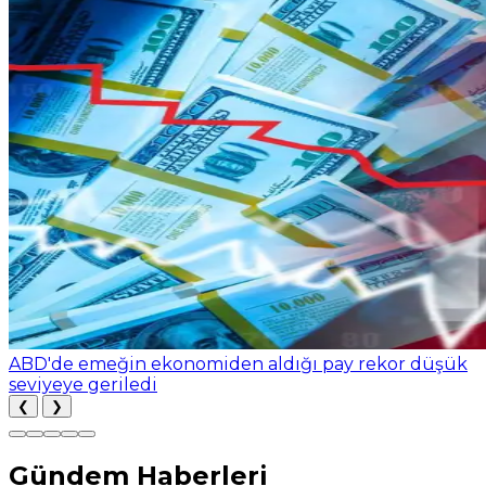
ABD'de emeğin ekonomiden aldığı pay rekor düşük
seviyeye geriledi
❮
❯
Gündem Haberleri