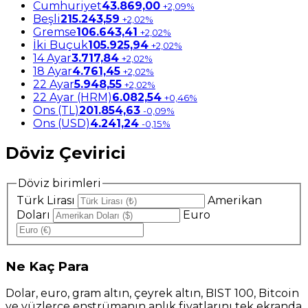
Cumhuriyet
43.869,00
+2,09%
Beşli
215.243,59
+2,02%
Gremse
106.643,41
+2,02%
İki Buçuk
105.925,94
+2,02%
14 Ayar
3.717,84
+2,02%
18 Ayar
4.761,45
+2,02%
22 Ayar
5.948,55
+2,02%
22 Ayar (HRM)
6.082,54
+0,46%
Ons (TL)
201.854,63
-0,09%
Ons (USD)
4.241,24
-0,15%
Döviz Çevirici
Döviz birimleri
Türk Lirası
Amerikan
Doları
Euro
Ne
Kaç Para
Dolar, euro, gram altın, çeyrek altın, BIST 100, Bitcoin
ve yüzlerce enstrümanın anlık fiyatlarını tek ekranda