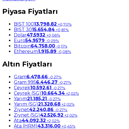
Piyasa Fiyatları
BIST 100
13.798,82
+0,70%
BIST 30
15.654,84
+0,81%
Dolar
47,5932
+0,06%
Euro
54,9579
-0,09%
Bitcoin
64.758,00
-0,11%
Ethereum
1.915,89
-0,08%
Altın Fiyatları
Gram
6.478,66
-0,27%
Gram 995
6.446,27
-0,27%
Çeyrek
10.592,61
-0,27%
Çeyrek (SG)
10.664,34
+2,02%
Yarım
21.185,21
-0,27%
Yarım (SG)
21.328,68
+2,02%
Ziynet
42.240,86
-0,27%
Ziynet (SG)
42.526,92
+2,02%
Ata
44.092,32
+2,02%
Ata (HRM)
43.316,00
+0,45%