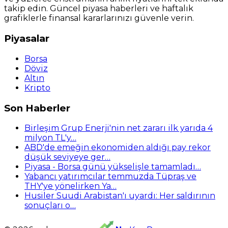
takip edin. Güncel piyasa haberleri ve haftalık
grafiklerle finansal kararlarınızı güvenle verin.
Piyasalar
Borsa
Döviz
Altın
Kripto
Son Haberler
Birleşim Grup Enerji'nin net zararı ilk yarıda 4
milyon TL'y…
ABD'de emeğin ekonomiden aldığı pay rekor
düşük seviyeye ger…
Piyasa - Borsa günü yükselişle tamamladı…
Yabancı yatırımcılar temmuzda Tüpraş ve
THY'ye yönelirken Ya…
Husiler Suudi Arabistan'ı uyardı: Her saldırının
sonuçları o…