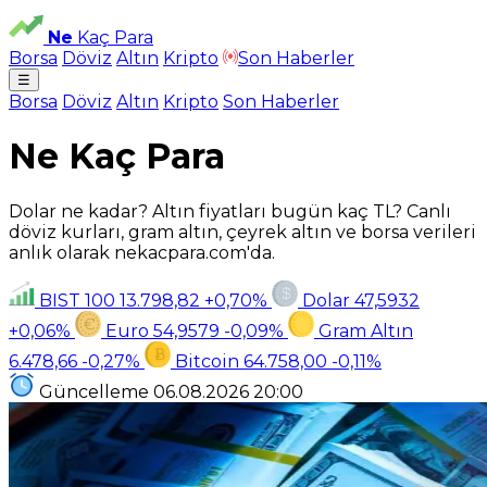
Ne
Kaç Para
Borsa
Döviz
Altın
Kripto
Son Haberler
☰
Borsa
Döviz
Altın
Kripto
Son Haberler
Ne Kaç Para
Dolar ne kadar? Altın fiyatları bugün kaç TL? Canlı
döviz kurları, gram altın, çeyrek altın ve borsa verileri
anlık olarak nekacpara.com'da.
BIST 100
13.798,82
+0,70%
Dolar
47,5932
+0,06%
Euro
54,9579
-0,09%
Gram Altın
6.478,66
-0,27%
Bitcoin
64.758,00
-0,11%
Güncelleme
06.08.2026
20:00