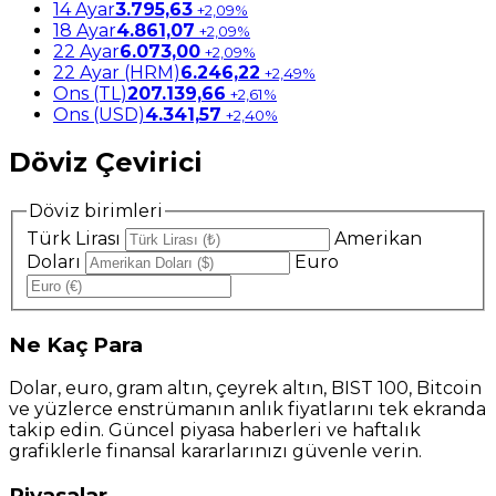
14 Ayar
3.795,63
+2,09%
18 Ayar
4.861,07
+2,09%
22 Ayar
6.073,00
+2,09%
22 Ayar (HRM)
6.246,22
+2,49%
Ons (TL)
207.139,66
+2,61%
Ons (USD)
4.341,57
+2,40%
Döviz Çevirici
Döviz birimleri
Türk Lirası
Amerikan
Doları
Euro
Ne
Kaç Para
Dolar, euro, gram altın, çeyrek altın, BIST 100, Bitcoin
ve yüzlerce enstrümanın anlık fiyatlarını tek ekranda
takip edin. Güncel piyasa haberleri ve haftalık
grafiklerle finansal kararlarınızı güvenle verin.
Piyasalar