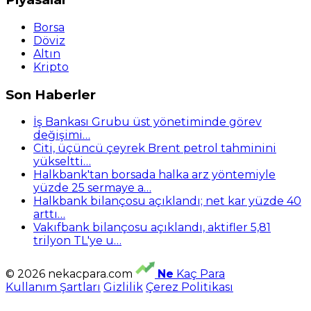
Borsa
Döviz
Altın
Kripto
Son Haberler
İş Bankası Grubu üst yönetiminde görev
değişimi…
Citi, üçüncü çeyrek Brent petrol tahminini
yükseltti…
Halkbank'tan borsada halka arz yöntemiyle
yüzde 25 sermaye a…
Halkbank bilançosu açıklandı; net kar yüzde 40
arttı…
Vakıfbank bilançosu açıklandı, aktifler 5,81
trilyon TL'ye u…
© 2026 nekacpara.com
Ne
Kaç Para
Kullanım Şartları
Gizlilik
Çerez Politikası