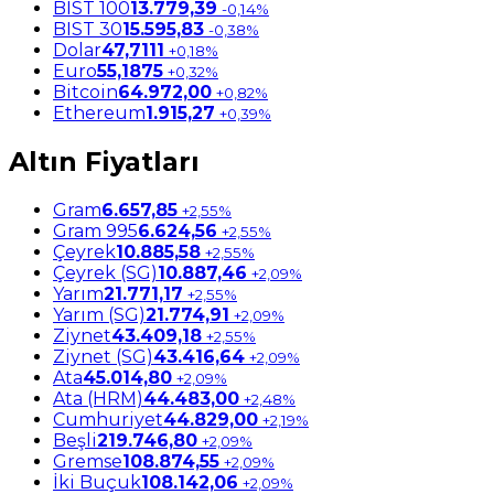
BIST 100
13.779,39
-0,14%
BIST 30
15.595,83
-0,38%
Dolar
47,7111
+0,18%
Euro
55,1875
+0,32%
Bitcoin
64.972,00
+0,82%
Ethereum
1.915,27
+0,39%
Altın Fiyatları
Gram
6.657,85
+2,55%
Gram 995
6.624,56
+2,55%
Çeyrek
10.885,58
+2,55%
Çeyrek (SG)
10.887,46
+2,09%
Yarım
21.771,17
+2,55%
Yarım (SG)
21.774,91
+2,09%
Ziynet
43.409,18
+2,55%
Ziynet (SG)
43.416,64
+2,09%
Ata
45.014,80
+2,09%
Ata (HRM)
44.483,00
+2,48%
Cumhuriyet
44.829,00
+2,19%
Beşli
219.746,80
+2,09%
Gremse
108.874,55
+2,09%
İki Buçuk
108.142,06
+2,09%