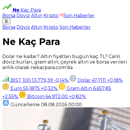
Ne
Kaç Para
Borsa
Döviz
Altın
Kripto
Son Haberler
☰
Borsa
Döviz
Altın
Kripto
Son Haberler
Ne Kaç Para
Dolar ne kadar? Altın fiyatları bugün kaç TL? Canlı
döviz kurları, gram altın, çeyrek altın ve borsa verileri
anlık olarak nekacpara.com'da.
BIST 100
13.779,39
-0,14%
Dolar
47,7111
+0,18%
Euro
55,1875
+0,32%
Gram Altın
6.657,85
+2,55%
Bitcoin
64.972,00
+0,82%
Güncelleme
08.08.2026
00:00