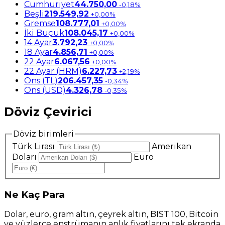
Cumhuriyet
44.750,00
-0,18%
Beşli
219.549,92
+0,00%
Gremse
108.777,01
+0,00%
İki Buçuk
108.045,17
+0,00%
14 Ayar
3.792,23
+0,00%
18 Ayar
4.856,71
+0,00%
22 Ayar
6.067,56
+0,00%
22 Ayar (HRM)
6.227,73
+2,19%
Ons (TL)
206.457,35
-0,34%
Ons (USD)
4.326,78
-0,35%
Döviz Çevirici
Döviz birimleri
Türk Lirası
Amerikan
Doları
Euro
Ne
Kaç Para
Dolar, euro, gram altın, çeyrek altın, BIST 100, Bitcoin
ve yüzlerce enstrümanın anlık fiyatlarını tek ekranda