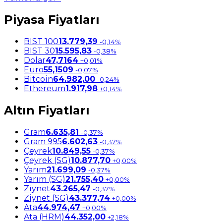
Piyasa Fiyatları
BIST 100
13.779,39
-0,14%
BIST 30
15.595,83
-0,38%
Dolar
47,7164
+0,01%
Euro
55,1509
-0,07%
Bitcoin
64.982,00
-0,24%
Ethereum
1.917,98
+0,14%
Altın Fiyatları
Gram
6.635,81
-0,37%
Gram 995
6.602,63
-0,37%
Çeyrek
10.849,55
-0,37%
Çeyrek (SG)
10.877,70
+0,00%
Yarım
21.699,09
-0,37%
Yarım (SG)
21.755,40
+0,00%
Ziynet
43.265,47
-0,37%
Ziynet (SG)
43.377,74
+0,00%
Ata
44.974,47
+0,00%
Ata (HRM)
44.352,00
+2,18%