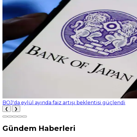
BOJ'da eylül ayında faiz artışı beklentisi güçlendi
❮
❯
Gündem Haberleri