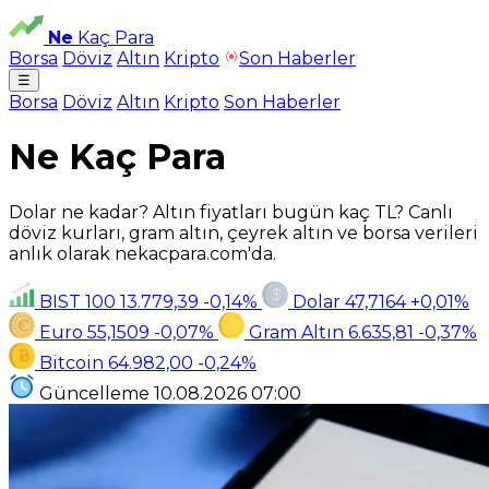
Ne
Kaç Para
Borsa
Döviz
Altın
Kripto
Son Haberler
☰
Borsa
Döviz
Altın
Kripto
Son Haberler
Ne Kaç Para
Dolar ne kadar? Altın fiyatları bugün kaç TL? Canlı
döviz kurları, gram altın, çeyrek altın ve borsa verileri
anlık olarak nekacpara.com'da.
BIST 100
13.779,39
-0,14%
Dolar
47,7164
+0,01%
Euro
55,1509
-0,07%
Gram Altın
6.635,81
-0,37%
Bitcoin
64.982,00
-0,24%
Güncelleme
10.08.2026
07:00