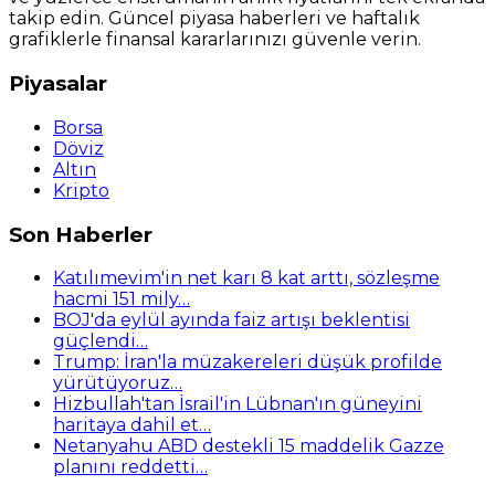
takip edin. Güncel piyasa haberleri ve haftalık
grafiklerle finansal kararlarınızı güvenle verin.
Piyasalar
Borsa
Döviz
Altın
Kripto
Son Haberler
Katılımevim'in net karı 8 kat arttı, sözleşme
hacmi 151 mily…
BOJ'da eylül ayında faiz artışı beklentisi
güçlendi…
Trump: İran'la müzakereleri düşük profilde
yürütüyoruz…
Hizbullah'tan İsrail'in Lübnan'ın güneyini
haritaya dahil et…
Netanyahu ABD destekli 15 maddelik Gazze
planını reddetti…