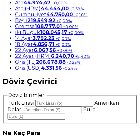
Ata
44.974,47
+0,00%
Ata (HRM)
44.444,00
+2,39%
Cumhuriyet
44.750,00
-0,18%
Beşli
219.549,92
+0,00%
Gremse
108.777,01
+0,00%
İki Buçuk
108.045,17
+0,00%
14 Ayar
3.792,23
+0,00%
18 Ayar
4.856,71
+0,00%
22 Ayar
6.067,56
+0,00%
22 Ayar (HRM)
6.240,70
+2,40%
Ons (TL)
206.678,88
-0,23%
Ons (USD)
4.331,56
-0,24%
Döviz Çevirici
Döviz birimleri
Türk Lirası
Amerikan
Doları
Euro
Ne
Kaç Para