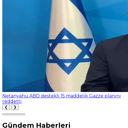
Netanyahu ABD destekli 15 maddelik Gazze planını
reddetti
❮
❯
Gündem Haberleri