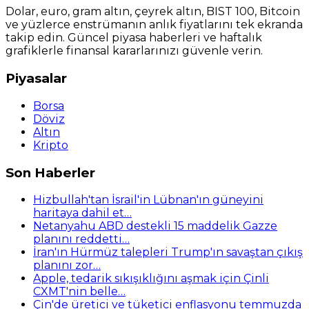
Dolar, euro, gram altın, çeyrek altın, BIST 100, Bitcoin
ve yüzlerce enstrümanın anlık fiyatlarını tek ekranda
takip edin. Güncel piyasa haberleri ve haftalık
grafiklerle finansal kararlarınızı güvenle verin.
Piyasalar
Borsa
Döviz
Altın
Kripto
Son Haberler
Hizbullah'tan İsrail'in Lübnan'ın güneyini
haritaya dahil et…
Netanyahu ABD destekli 15 maddelik Gazze
planını reddetti…
İran'ın Hürmüz talepleri Trump'ın savaştan çıkış
planını zor…
Apple, tedarik sıkışıklığını aşmak için Çinli
CXMT'nin belle…
Çin'de üretici ve tüketici enflasyonu temmuzda