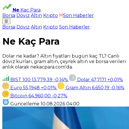
Ne
Kaç Para
Borsa
Döviz
Altın
Kripto
Son Haberler
☰
Borsa
Döviz
Altın
Kripto
Son Haberler
Ne Kaç Para
Dolar ne kadar? Altın fiyatları bugün kaç TL? Canlı
döviz kurları, gram altın, çeyrek altın ve borsa verileri
anlık olarak nekacpara.com'da.
BIST 100
13.779,39
-0,14%
Dolar
47,7171
+0,01%
Euro
55,1948
+0,01%
Gram Altın
6.650,19
-0,16%
Bitcoin
64.960,00
-0,27%
Güncelleme
10.08.2026
04:00