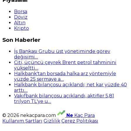
Borsa
Döviz
Altın
Kripto
Son Haberler
İş Bankası Grubu üst yönetiminde görev
değişimi…
Citi, üçüncü çeyrek Brent petrol tahminini
yükseltti…
Halkbank'tan borsada halka arz yöntemiyle
yüzde 25 sermaye a…
Halkbank bilançosu açıklandı; net kar yüzde 40
arttı…
Vakıfbank bilançosu açıklandı, aktifler 5,81
trilyon TL'ye u…
© 2026 nekacpara.com
Ne
Kaç Para
Kullanım Şartları
Gizlilik
Çerez Politikası