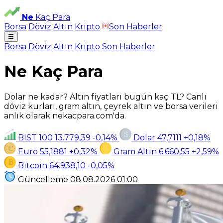
Ne
Kaç Para
Borsa
Döviz
Altın
Kripto
Son Haberler
☰
Borsa
Döviz
Altın
Kripto
Son Haberler
Ne Kaç Para
Dolar ne kadar? Altın fiyatları bugün kaç TL? Canlı
döviz kurları, gram altın, çeyrek altın ve borsa verileri
anlık olarak nekacpara.com'da.
BIST 100
13.779,39
-0,14%
Dolar
47,7111
+0,18%
Euro
55,1881
+0,32%
Gram Altın
6.660,55
+2,59%
Bitcoin
64.938,10
-0,05%
Güncelleme
08.08.2026
01:00