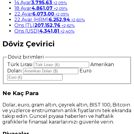
14 Ayar
3.795,63
+2,09%
18 Ayar
4.861,07
+2,09%
22 Ayar
6.073,00
+2,09%
22 Ayar (HRM)
6.252,94
+2,60%
Ons (TL)
207.152,76
+2,62%
Ons (USD)
4.341,81
+2,40%
Döviz Çevirici
Döviz birimleri
Türk Lirası
Amerikan
Doları
Euro
Ne
Kaç Para
Dolar, euro, gram altın, çeyrek altın, BIST 100, Bitcoin
ve yüzlerce enstrümanın anlık fiyatlarını tek ekranda
takip edin. Güncel piyasa haberleri ve haftalık
grafiklerle finansal kararlarınızı güvenle verin.
Piyasalar