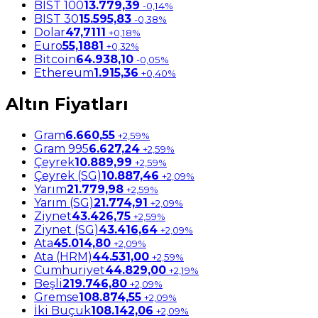
BIST 100
13.779,39
-0,14%
BIST 30
15.595,83
-0,38%
Dolar
47,7111
+0,18%
Euro
55,1881
+0,32%
Bitcoin
64.938,10
-0,05%
Ethereum
1.915,36
+0,40%
Altın Fiyatları
Gram
6.660,55
+2,59%
Gram 995
6.627,24
+2,59%
Çeyrek
10.889,99
+2,59%
Çeyrek (SG)
10.887,46
+2,09%
Yarım
21.779,98
+2,59%
Yarım (SG)
21.774,91
+2,09%
Ziynet
43.426,75
+2,59%
Ziynet (SG)
43.416,64
+2,09%
Ata
45.014,80
+2,09%
Ata (HRM)
44.531,00
+2,59%
Cumhuriyet
44.829,00
+2,19%
Beşli
219.746,80
+2,09%
Gremse
108.874,55
+2,09%
İki Buçuk
108.142,06
+2,09%