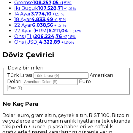
Gremse
108.257,05
+1,51%
İki Buçuk
107.528,71
+1,51%
14 Ayar
3.774,10
+1,51%
18 Ayar
4.833,49
+1,51%
22 Ayar
6.038,56
+1,51%
22 Ayar (HRM)
6.211,04
+1,92%
Ons (TL)
206.224,76
+2,16%
Ons (USD)
4.322,89
+1,96%
Döviz Çevirici
Döviz birimleri
Türk Lirası
Amerikan
Doları
Euro
Ne
Kaç Para
Dolar, euro, gram altın, çeyrek altın, BIST 100, Bitcoin
ve yüzlerce enstrümanın anlık fiyatlarını tek ekranda
takip edin. Güncel piyasa haberleri ve haftalık
grafiklerle finansal kararlarınızı güvenle verin.