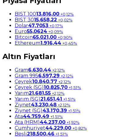
Piyasa Fiyatları
BIST 100
13.816,00
+0,12%
BIST 30
15.658,22
+0,02%
Dolar
47,7053
+0,17%
Euro
55,0624
+0,09%
Bitcoin
65.021,00
+0,90%
Ethereum
1.916,44
+0,45%
Altın Fiyatları
Gram
6.630,44
+2,12%
Gram 995
6.597,29
+2,12%
Çeyrek
10.840,77
+2,12%
Çeyrek (SG)
10.825,70
+1,51%
Yarım
21.681,55
+2,12%
Yarım (SG)
21.651,41
+1,51%
Ziynet
43.230,48
+2,12%
Ziynet (SG)
43.170,39
+1,51%
Ata
44.759,49
+1,51%
Ata (HRM)
44.237,00
+1,92%
Cumhuriyet
44.229,00
+0,82%
Beşli
218.500,46
+1,51%