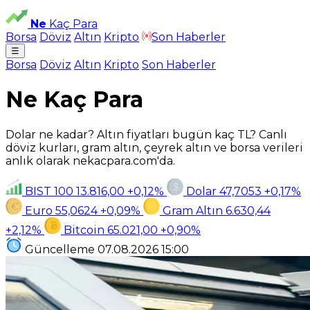
Ne
Kaç Para
Borsa
Döviz
Altın
Kripto
Son Haberler
☰
Borsa
Döviz
Altın
Kripto
Son Haberler
Ne Kaç Para
Dolar ne kadar? Altın fiyatları bugün kaç TL? Canlı
döviz kurları, gram altın, çeyrek altın ve borsa verileri
anlık olarak nekacpara.com'da.
BIST 100
13.816,00
+0,12%
Dolar
47,7053
+0,17%
Euro
55,0624
+0,09%
Gram Altın
6.630,44
+2,12%
Bitcoin
65.021,00
+0,90%
Güncelleme
07.08.2026
15:00