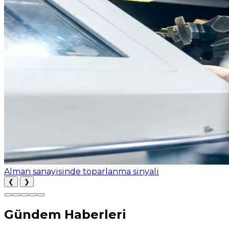
Alman sanayisinde toparlanma sinyali
❮
❯
Gündem Haberleri