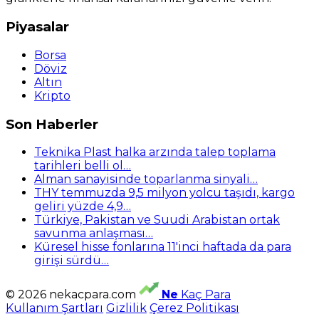
Piyasalar
Borsa
Döviz
Altın
Kripto
Son Haberler
Teknika Plast halka arzında talep toplama
tarihleri belli ol…
Alman sanayisinde toparlanma sinyali…
THY temmuzda 9,5 milyon yolcu taşıdı, kargo
geliri yüzde 4,9…
Türkiye, Pakistan ve Suudi Arabistan ortak
savunma anlaşması…
Küresel hisse fonlarına 11'inci haftada da para
girişi sürdü…
© 2026 nekacpara.com
Ne
Kaç Para
Kullanım Şartları
Gizlilik
Çerez Politikası