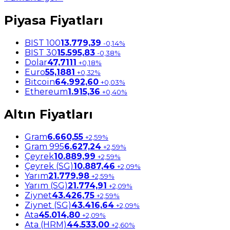
Piyasa Fiyatları
BIST 100
13.779,39
-0,14%
BIST 30
15.595,83
-0,38%
Dolar
47,7111
+0,18%
Euro
55,1881
+0,32%
Bitcoin
64.992,60
+0,03%
Ethereum
1.915,36
+0,40%
Altın Fiyatları
Gram
6.660,55
+2,59%
Gram 995
6.627,24
+2,59%
Çeyrek
10.889,99
+2,59%
Çeyrek (SG)
10.887,46
+2,09%
Yarım
21.779,98
+2,59%
Yarım (SG)
21.774,91
+2,09%
Ziynet
43.426,75
+2,59%
Ziynet (SG)
43.416,64
+2,09%
Ata
45.014,80
+2,09%
Ata (HRM)
44.533,00
+2,60%