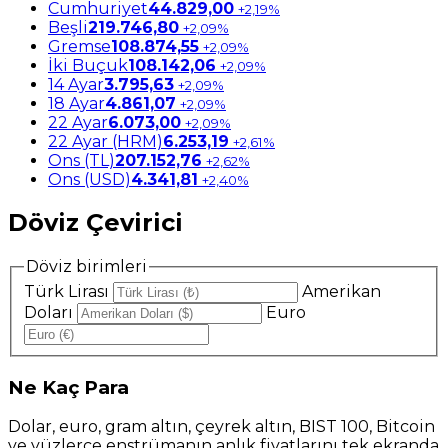
Cumhuriyet
44.829,00
+2,19%
Beşli
219.746,80
+2,09%
Gremse
108.874,55
+2,09%
İki Buçuk
108.142,06
+2,09%
14 Ayar
3.795,63
+2,09%
18 Ayar
4.861,07
+2,09%
22 Ayar
6.073,00
+2,09%
22 Ayar (HRM)
6.253,19
+2,61%
Ons (TL)
207.152,76
+2,62%
Ons (USD)
4.341,81
+2,40%
Döviz Çevirici
Döviz birimleri
Türk Lirası
Amerikan
Doları
Euro
Ne
Kaç Para
Dolar, euro, gram altın, çeyrek altın, BIST 100, Bitcoin
ve yüzlerce enstrümanın anlık fiyatlarını tek ekranda