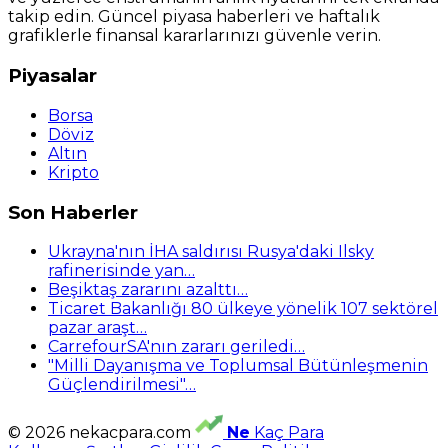
takip edin. Güncel piyasa haberleri ve haftalık
grafiklerle finansal kararlarınızı güvenle verin.
Piyasalar
Borsa
Döviz
Altın
Kripto
Son Haberler
Ukrayna'nın İHA saldırısı Rusya'daki Ilsky
rafinerisinde yan…
Beşiktaş zararını azalttı…
Ticaret Bakanlığı 80 ülkeye yönelik 107 sektörel
pazar araşt…
CarrefourSA'nın zararı geriledi…
"Milli Dayanışma ve Toplumsal Bütünleşmenin
Güçlendirilmesi"…
© 2026 nekacpara.com
Ne
Kaç Para