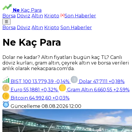
Ne
Kaç Para
Borsa
Döviz
Altın
Kripto
Son Haberler
☰
Borsa
Döviz
Altın
Kripto
Son Haberler
Ne Kaç Para
Dolar ne kadar? Altın fiyatları bugün kaç TL? Canlı
döviz kurları, gram altın, çeyrek altın ve borsa verileri
anlık olarak nekacpara.com'da.
BIST 100
13.779,39
-0,14%
Dolar
47,7111
+0,18%
Euro
55,1881
+0,32%
Gram Altın
6.660,55
+2,59%
Bitcoin
64.992,60
+0,03%
Güncelleme
08.08.2026
12:00