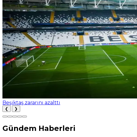
Beşiktaş zararını azalttı
❮
❯
Gündem Haberleri