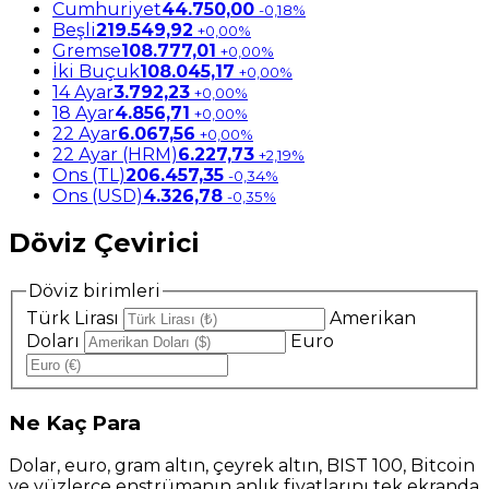
Cumhuriyet
44.750,00
-0,18%
Beşli
219.549,92
+0,00%
Gremse
108.777,01
+0,00%
İki Buçuk
108.045,17
+0,00%
14 Ayar
3.792,23
+0,00%
18 Ayar
4.856,71
+0,00%
22 Ayar
6.067,56
+0,00%
22 Ayar (HRM)
6.227,73
+2,19%
Ons (TL)
206.457,35
-0,34%
Ons (USD)
4.326,78
-0,35%
Döviz Çevirici
Döviz birimleri
Türk Lirası
Amerikan
Doları
Euro
Ne
Kaç Para
Dolar, euro, gram altın, çeyrek altın, BIST 100, Bitcoin
ve yüzlerce enstrümanın anlık fiyatlarını tek ekranda