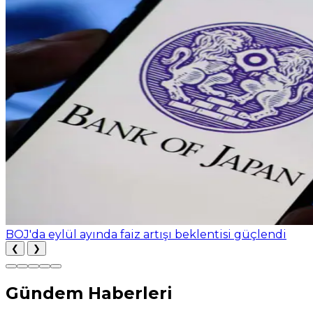
BOJ'da eylül ayında faiz artışı beklentisi güçlendi
❮
❯
Gündem Haberleri