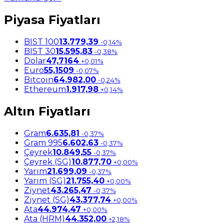
Piyasa Fiyatları
BIST 100
13.779,39
-0,14%
BIST 30
15.595,83
-0,38%
Dolar
47,7164
+0,01%
Euro
55,1509
-0,07%
Bitcoin
64.982,00
-0,24%
Ethereum
1.917,98
+0,14%
Altın Fiyatları
Gram
6.635,81
-0,37%
Gram 995
6.602,63
-0,37%
Çeyrek
10.849,55
-0,37%
Çeyrek (SG)
10.877,70
+0,00%
Yarım
21.699,09
-0,37%
Yarım (SG)
21.755,40
+0,00%
Ziynet
43.265,47
-0,37%
Ziynet (SG)
43.377,74
+0,00%
Ata
44.974,47
+0,00%
Ata (HRM)
44.352,00
+2,18%