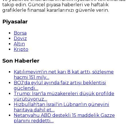
takip edin. Güncel piyasa haberleri ve haftalık
grafiklerle finansal kararlarınızı güvenle verin.
Piyasalar
Borsa
Döviz
Altın
Kripto
Son Haberler
Katılımevim'in net karı 8 kat arttı, sözleşme
hacmi 151 mily…
BOJ'da eylül ayında faiz artışı beklentisi
güçlendi…
Trump: İran'la müzakereleri düşük profilde
yürütüyoruz…
Hizbullah'tan İsrail'in Lübnan'ın güneyini
haritaya dahil et…
Netanyahu ABD destekli 15 maddelik Gazze
planını reddetti…