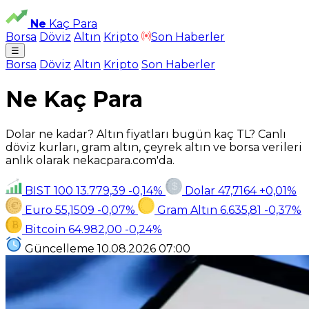
Ne
Kaç Para
Borsa
Döviz
Altın
Kripto
Son Haberler
☰
Borsa
Döviz
Altın
Kripto
Son Haberler
Ne Kaç Para
Dolar ne kadar? Altın fiyatları bugün kaç TL? Canlı
döviz kurları, gram altın, çeyrek altın ve borsa verileri
anlık olarak nekacpara.com'da.
BIST 100
13.779,39
-0,14%
Dolar
47,7164
+0,01%
Euro
55,1509
-0,07%
Gram Altın
6.635,81
-0,37%
Bitcoin
64.982,00
-0,24%
Güncelleme
10.08.2026
07:00