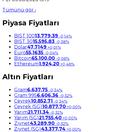
Tümünü gör ›
Piyasa Fiyatları
BIST 100
13.779,39
-0,14%
BIST 30
15.595,83
-0,38%
Dolar
47,7149
+0,01%
Euro
55,1635
-0,04%
Bitcoin
65.100,00
-0,06%
Ethereum
1.924,20
+0,46%
Altın Fiyatları
Gram
6.637,75
-0,34%
Gram 995
6.606,36
-0,32%
Çeyrek
10.852,71
-0,34%
Çeyrek (SG)
10.877,70
+0,00%
Yarım
21.711,34
-0,32%
Yarım (SG)
21.755,40
+0,00%
Ziynet
43.289,90
-0,32%
Ziynet (SG)
43.377,74
+0,00%