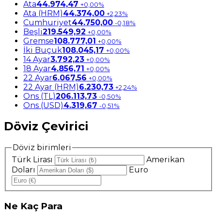
Ata
44.974,47
+0,00%
Ata (HRM)
44.374,00
+2,23%
Cumhuriyet
44.750,00
-0,18%
Beşli
219.549,92
+0,00%
Gremse
108.777,01
+0,00%
İki Buçuk
108.045,17
+0,00%
14 Ayar
3.792,23
+0,00%
18 Ayar
4.856,71
+0,00%
22 Ayar
6.067,56
+0,00%
22 Ayar (HRM)
6.230,73
+2,24%
Ons (TL)
206.113,73
-0,50%
Ons (USD)
4.319,67
-0,51%
Döviz Çevirici
Döviz birimleri
Türk Lirası
Amerikan
Doları
Euro
Ne
Kaç Para