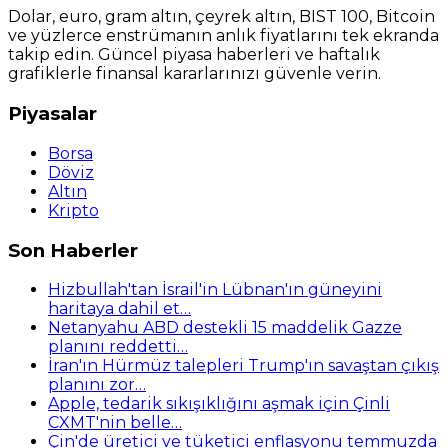
Dolar, euro, gram altın, çeyrek altın, BIST 100, Bitcoin
ve yüzlerce enstrümanın anlık fiyatlarını tek ekranda
takip edin. Güncel piyasa haberleri ve haftalık
grafiklerle finansal kararlarınızı güvenle verin.
Piyasalar
Borsa
Döviz
Altın
Kripto
Son Haberler
Hizbullah'tan İsrail'in Lübnan'ın güneyini
haritaya dahil et…
Netanyahu ABD destekli 15 maddelik Gazze
planını reddetti…
İran'ın Hürmüz talepleri Trump'ın savaştan çıkış
planını zor…
Apple, tedarik sıkışıklığını aşmak için Çinli
CXMT'nin belle…
Çin'de üretici ve tüketici enflasyonu temmuzda