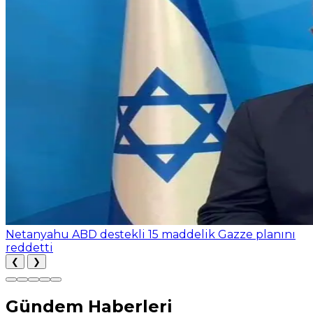
Netanyahu ABD destekli 15 maddelik Gazze planını
reddetti
❮
❯
Gündem Haberleri