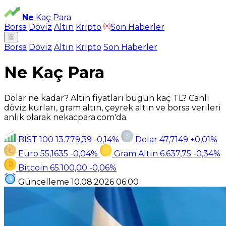
Ne
Kaç Para
Borsa
Döviz
Altın
Kripto
Son Haberler
☰
Borsa
Döviz
Altın
Kripto
Son Haberler
Ne Kaç Para
Dolar ne kadar? Altın fiyatları bugün kaç TL? Canlı
döviz kurları, gram altın, çeyrek altın ve borsa verileri
anlık olarak nekacpara.com'da.
BIST 100
13.779,39
-0,14%
Dolar
47,7149
+0,01%
Euro
55,1635
-0,04%
Gram Altın
6.637,75
-0,34%
Bitcoin
65.100,00
-0,06%
Güncelleme
10.08.2026
06:00