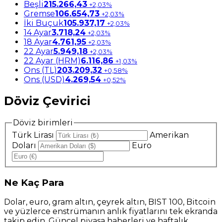
Beşli
215.266,43
+2,03%
Gremse
106.654,73
+2,03%
İki Buçuk
105.937,17
+2,03%
14 Ayar
3.718,24
+2,03%
18 Ayar
4.761,95
+2,03%
22 Ayar
5.949,18
+2,03%
22 Ayar (HRM)
6.116,86
+1,03%
Ons (TL)
203.209,32
+0,58%
Ons (USD)
4.269,54
+0,52%
Döviz Çevirici
Döviz birimleri
Türk Lirası
Amerikan
Doları
Euro
Ne
Kaç Para
Dolar, euro, gram altın, çeyrek altın, BIST 100, Bitcoin
ve yüzlerce enstrümanın anlık fiyatlarını tek ekranda
takip edin. Güncel piyasa haberleri ve haftalık