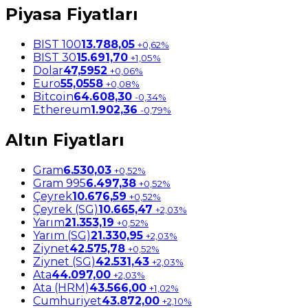
Piyasa Fiyatları
BIST 100
13.788,05
+0,62%
BIST 30
15.691,70
+1,05%
Dolar
47,5952
+0,06%
Euro
55,0558
+0,08%
Bitcoin
64.608,30
-0,34%
Ethereum
1.902,36
-0,79%
Altın Fiyatları
Gram
6.530,03
+0,52%
Gram 995
6.497,38
+0,52%
Çeyrek
10.676,59
+0,52%
Çeyrek (SG)
10.665,47
+2,03%
Yarım
21.353,19
+0,52%
Yarım (SG)
21.330,95
+2,03%
Ziynet
42.575,78
+0,52%
Ziynet (SG)
42.531,43
+2,03%
Ata
44.097,00
+2,03%
Ata (HRM)
43.566,00
+1,02%
Cumhuriyet
43.872,00
+2,10%