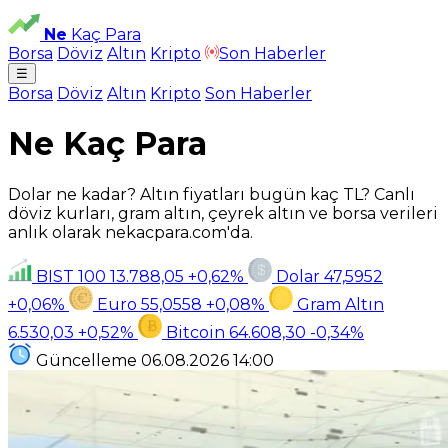
Ne
Kaç Para
Borsa
Döviz
Altın
Kripto
Son Haberler
☰
Borsa
Döviz
Altın
Kripto
Son Haberler
Ne Kaç Para
Dolar ne kadar? Altın fiyatları bugün kaç TL? Canlı
döviz kurları, gram altın, çeyrek altın ve borsa verileri
anlık olarak nekacpara.com'da.
BIST 100
13.788,05
+0,62%
Dolar
47,5952
+0,06%
Euro
55,0558
+0,08%
Gram Altın
6.530,03
+0,52%
Bitcoin
64.608,30
-0,34%
Güncelleme
06.08.2026
14:00