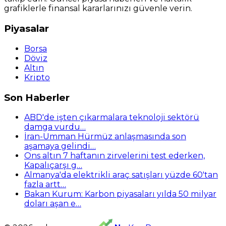
grafiklerle finansal kararlarınızı güvenle verin.
Piyasalar
Borsa
Döviz
Altın
Kripto
Son Haberler
ABD'de işten çıkarmalara teknoloji sektörü
damga vurdu…
İran-Umman Hürmüz anlaşmasında son
aşamaya gelindi…
Ons altın 7 haftanın zirvelerini test ederken,
Kapalıçarşı g…
Almanya'da elektrikli araç satışları yüzde 60'tan
fazla artt…
Bakan Kurum: Karbon piyasaları yılda 50 milyar
doları aşan e…