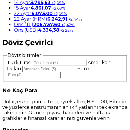
14 Ayar
3.795,63
+2,09%
18 Ayar
4.861,07
+2,09%
22 Ayar
6.073,00
+2,09%
22 Ayar (HRM)
6.242,91
+2,44%
Ons (TL)
206.737,60
+2,42%
Ons (USD)
4.334,38
+2,23%
Döviz Çevirici
Döviz birimleri
Türk Lirası
Amerikan
Doları
Euro
Ne
Kaç Para
Dolar, euro, gram altın, çeyrek altın, BIST 100, Bitcoin
ve yüzlerce enstrümanın anlık fiyatlarını tek ekranda
takip edin. Güncel piyasa haberleri ve haftalık
grafiklerle finansal kararlarınızı güvenle verin.
Piyasalar