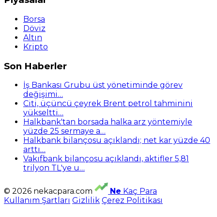
Borsa
Döviz
Altın
Kripto
Son Haberler
İş Bankası Grubu üst yönetiminde görev
değişimi…
Citi, üçüncü çeyrek Brent petrol tahminini
yükseltti…
Halkbank'tan borsada halka arz yöntemiyle
yüzde 25 sermaye a…
Halkbank bilançosu açıklandı; net kar yüzde 40
arttı…
Vakıfbank bilançosu açıklandı, aktifler 5,81
trilyon TL'ye u…
© 2026 nekacpara.com
Ne
Kaç Para
Kullanım Şartları
Gizlilik
Çerez Politikası