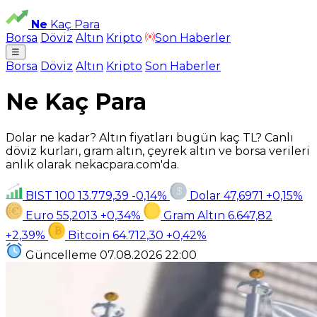
Ne
Kaç Para
Borsa
Döviz
Altın
Kripto
Son Haberler
☰
Borsa
Döviz
Altın
Kripto
Son Haberler
Ne Kaç Para
Dolar ne kadar? Altın fiyatları bugün kaç TL? Canlı
döviz kurları, gram altın, çeyrek altın ve borsa verileri
anlık olarak nekacpara.com'da.
BIST 100
13.779,39
-0,14%
Dolar
47,6971
+0,15%
Euro
55,2013
+0,34%
Gram Altın
6.647,82
+2,39%
Bitcoin
64.712,30
+0,42%
Güncelleme
07.08.2026
22:00