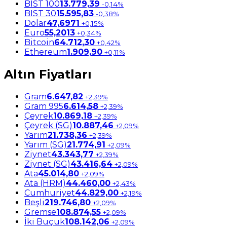
BIST 100
13.779,39
-0,14%
BIST 30
15.595,83
-0,38%
Dolar
47,6971
+0,15%
Euro
55,2013
+0,34%
Bitcoin
64.712,30
+0,42%
Ethereum
1.909,90
+0,11%
Altın Fiyatları
Gram
6.647,82
+2,39%
Gram 995
6.614,58
+2,39%
Çeyrek
10.869,18
+2,39%
Çeyrek (SG)
10.887,46
+2,09%
Yarım
21.738,36
+2,39%
Yarım (SG)
21.774,91
+2,09%
Ziynet
43.343,77
+2,39%
Ziynet (SG)
43.416,64
+2,09%
Ata
45.014,80
+2,09%
Ata (HRM)
44.460,00
+2,43%
Cumhuriyet
44.829,00
+2,19%
Beşli
219.746,80
+2,09%
Gremse
108.874,55
+2,09%
İki Buçuk
108.142,06
+2,09%