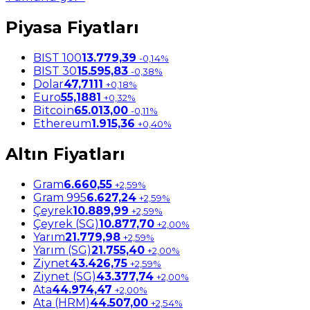
Piyasa Fiyatları
BIST 100
13.779,39
-0,14%
BIST 30
15.595,83
-0,38%
Dolar
47,7111
+0,18%
Euro
55,1881
+0,32%
Bitcoin
65.013,00
-0,11%
Ethereum
1.915,36
+0,40%
Altın Fiyatları
Gram
6.660,55
+2,59%
Gram 995
6.627,24
+2,59%
Çeyrek
10.889,99
+2,59%
Çeyrek (SG)
10.877,70
+2,00%
Yarım
21.779,98
+2,59%
Yarım (SG)
21.755,40
+2,00%
Ziynet
43.426,75
+2,59%
Ziynet (SG)
43.377,74
+2,00%
Ata
44.974,47
+2,00%
Ata (HRM)
44.507,00
+2,54%