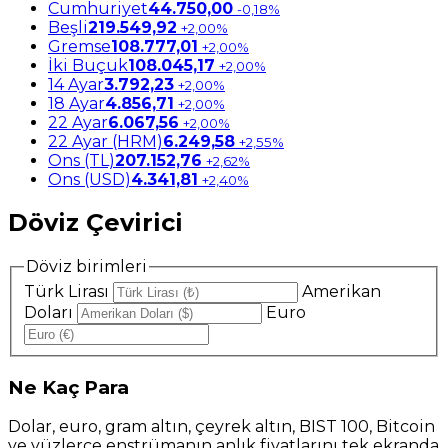
Cumhuriyet
44.750,00
-0,18%
Beşli
219.549,92
+2,00%
Gremse
108.777,01
+2,00%
İki Buçuk
108.045,17
+2,00%
14 Ayar
3.792,23
+2,00%
18 Ayar
4.856,71
+2,00%
22 Ayar
6.067,56
+2,00%
22 Ayar (HRM)
6.249,58
+2,55%
Ons (TL)
207.152,76
+2,62%
Ons (USD)
4.341,81
+2,40%
Döviz Çevirici
Döviz birimleri
Türk Lirası
Amerikan
Doları
Euro
Ne
Kaç Para
Dolar, euro, gram altın, çeyrek altın, BIST 100, Bitcoin
ve yüzlerce enstrümanın anlık fiyatlarını tek ekranda