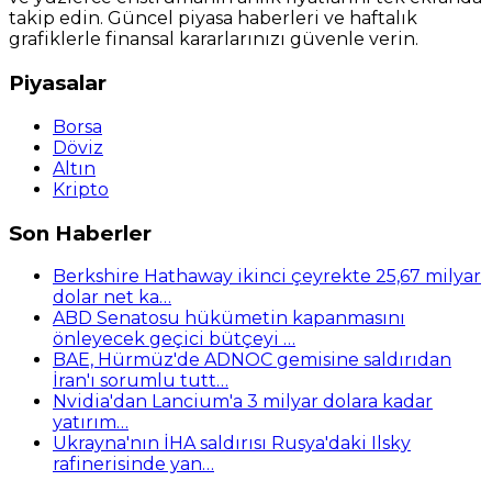
takip edin. Güncel piyasa haberleri ve haftalık
grafiklerle finansal kararlarınızı güvenle verin.
Piyasalar
Borsa
Döviz
Altın
Kripto
Son Haberler
Berkshire Hathaway ikinci çeyrekte 25,67 milyar
dolar net ka…
ABD Senatosu hükümetin kapanmasını
önleyecek geçici bütçeyi …
BAE, Hürmüz'de ADNOC gemisine saldırıdan
İran'ı sorumlu tutt…
Nvidia'dan Lancium'a 3 milyar dolara kadar
yatırım…
Ukrayna'nın İHA saldırısı Rusya'daki Ilsky
rafinerisinde yan…