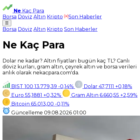
Ne
Kaç Para
Borsa
Döviz
Altın
Kripto
Son Haberler
☰
Borsa
Döviz
Altın
Kripto
Son Haberler
Ne Kaç Para
Dolar ne kadar? Altın fiyatları bugün kaç TL? Canlı
döviz kurları, gram altın, çeyrek altın ve borsa verileri
anlık olarak nekacpara.com'da.
BIST 100
13.779,39
-0,14%
Dolar
47,7111
+0,18%
Euro
55,1881
+0,32%
Gram Altın
6.660,55
+2,59%
Bitcoin
65.013,00
-0,11%
Güncelleme
09.08.2026
01:00