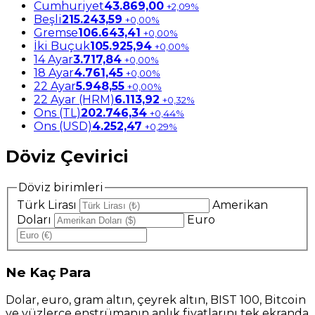
Cumhuriyet
43.869,00
+2,09%
Beşli
215.243,59
+0,00%
Gremse
106.643,41
+0,00%
İki Buçuk
105.925,94
+0,00%
14 Ayar
3.717,84
+0,00%
18 Ayar
4.761,45
+0,00%
22 Ayar
5.948,55
+0,00%
22 Ayar (HRM)
6.113,92
+0,32%
Ons (TL)
202.746,34
+0,44%
Ons (USD)
4.252,47
+0,29%
Döviz Çevirici
Döviz birimleri
Türk Lirası
Amerikan
Doları
Euro
Ne
Kaç Para
Dolar, euro, gram altın, çeyrek altın, BIST 100, Bitcoin
ve yüzlerce enstrümanın anlık fiyatlarını tek ekranda