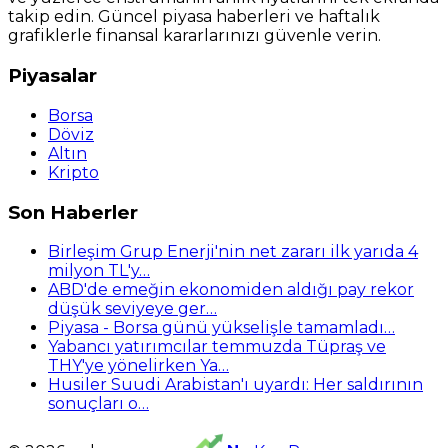
takip edin. Güncel piyasa haberleri ve haftalık
grafiklerle finansal kararlarınızı güvenle verin.
Piyasalar
Borsa
Döviz
Altın
Kripto
Son Haberler
Birleşim Grup Enerji'nin net zararı ilk yarıda 4
milyon TL'y…
ABD'de emeğin ekonomiden aldığı pay rekor
düşük seviyeye ger…
Piyasa - Borsa günü yükselişle tamamladı…
Yabancı yatırımcılar temmuzda Tüpraş ve
THY'ye yönelirken Ya…
Husiler Suudi Arabistan'ı uyardı: Her saldırının
sonuçları o…