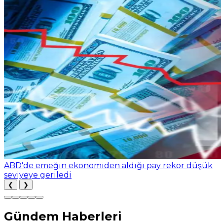
ABD'de emeğin ekonomiden aldığı pay rekor düşük
seviyeye geriledi
❮
❯
Gündem Haberleri