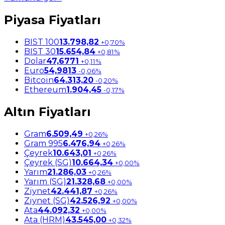
Piyasa Fiyatları
BIST 100
13.798,82
+0,70%
BIST 30
15.654,84
+0,81%
Dolar
47,6771
+0,11%
Euro
54,9813
-0,06%
Bitcoin
64.313,20
-0,20%
Ethereum
1.904,45
-0,17%
Altın Fiyatları
Gram
6.509,49
+0,26%
Gram 995
6.476,94
+0,26%
Çeyrek
10.643,01
+0,26%
Çeyrek (SG)
10.664,34
+0,00%
Yarım
21.286,03
+0,26%
Yarım (SG)
21.328,68
+0,00%
Ziynet
42.441,87
+0,26%
Ziynet (SG)
42.526,92
+0,00%
Ata
44.092,32
+0,00%
Ata (HRM)
43.545,00
+0,32%