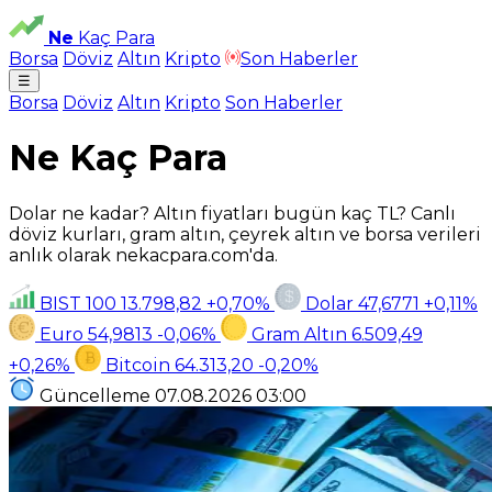
Ne
Kaç Para
Borsa
Döviz
Altın
Kripto
Son Haberler
☰
Borsa
Döviz
Altın
Kripto
Son Haberler
Ne Kaç Para
Dolar ne kadar? Altın fiyatları bugün kaç TL? Canlı
döviz kurları, gram altın, çeyrek altın ve borsa verileri
anlık olarak nekacpara.com'da.
BIST 100
13.798,82
+0,70%
Dolar
47,6771
+0,11%
Euro
54,9813
-0,06%
Gram Altın
6.509,49
+0,26%
Bitcoin
64.313,20
-0,20%
Güncelleme
07.08.2026
03:00