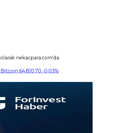
k olarak nekacpara.com'da.
Bitcoin
64.810,70
-0,03%