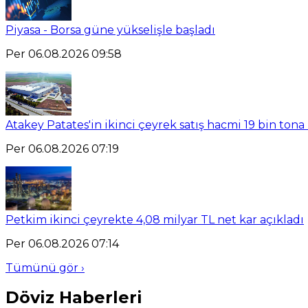
Piyasa - Borsa güne yükselişle başladı
Per 06.08.2026 09:58
Atakey Patates'in ikinci çeyrek satış hacmi 19 bin tona 
Per 06.08.2026 07:19
Petkim ikinci çeyrekte 4,08 milyar TL net kar açıkladı
Per 06.08.2026 07:14
Tümünü gör ›
Döviz Haberleri