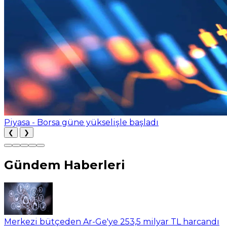
Piyasa - Borsa güne yükselişle başladı
❮
❯
Gündem Haberleri
Merkezi bütçeden Ar-Ge'ye 253,5 milyar TL harcandı