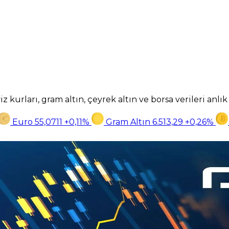
z kurları, gram altın, çeyrek altın ve borsa verileri anlı
Euro
55,0711
+0,11%
Gram Altın
6.513,29
+0,26%