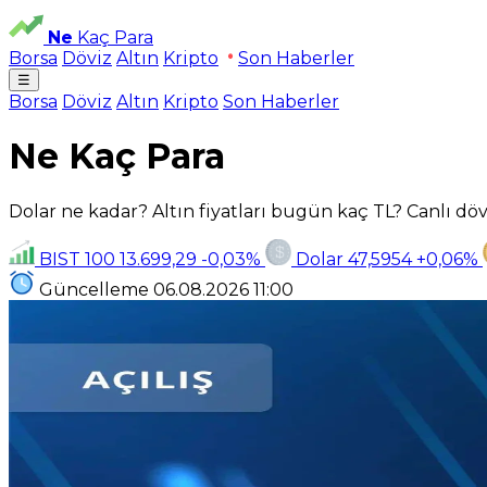
Ne
Kaç Para
Borsa
Döviz
Altın
Kripto
Son Haberler
☰
Borsa
Döviz
Altın
Kripto
Son Haberler
Ne Kaç Para
Dolar ne kadar? Altın fiyatları bugün kaç TL? Canlı dövi
BIST 100
13.699,29
-0,03%
Dolar
47,5954
+0,06%
Güncelleme
06.08.2026
11:00