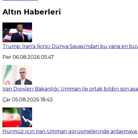
Altın Haberleri
Trump: İran'a İkinci Dünya Savaşı'ndan bu yana en büy
Per 06.08.2026 05:47
İran Dışişleri Bakanlığı: Umman ile ortak bildiri son a
Çar 05.08.2026 18:43
Hürmüz için İran-Umman görüşmelerinde anlaşmaya yal