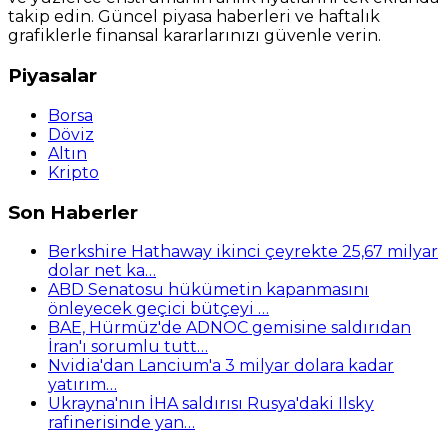
takip edin. Güncel piyasa haberleri ve haftalık
grafiklerle finansal kararlarınızı güvenle verin.
Piyasalar
Borsa
Döviz
Altın
Kripto
Son Haberler
Berkshire Hathaway ikinci çeyrekte 25,67 milyar
dolar net ka…
ABD Senatosu hükümetin kapanmasını
önleyecek geçici bütçeyi …
BAE, Hürmüz'de ADNOC gemisine saldırıdan
İran'ı sorumlu tutt…
Nvidia'dan Lancium'a 3 milyar dolara kadar
yatırım…
Ukrayna'nın İHA saldırısı Rusya'daki Ilsky
rafinerisinde yan…