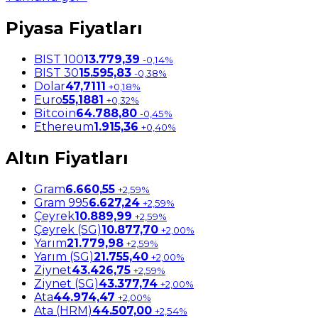
Piyasa Fiyatları
BIST 100
13.779,39
-0,14%
BIST 30
15.595,83
-0,38%
Dolar
47,7111
+0,18%
Euro
55,1881
+0,32%
Bitcoin
64.788,80
-0,45%
Ethereum
1.915,36
+0,40%
Altın Fiyatları
Gram
6.660,55
+2,59%
Gram 995
6.627,24
+2,59%
Çeyrek
10.889,99
+2,59%
Çeyrek (SG)
10.877,70
+2,00%
Yarım
21.779,98
+2,59%
Yarım (SG)
21.755,40
+2,00%
Ziynet
43.426,75
+2,59%
Ziynet (SG)
43.377,74
+2,00%
Ata
44.974,47
+2,00%
Ata (HRM)
44.507,00
+2,54%