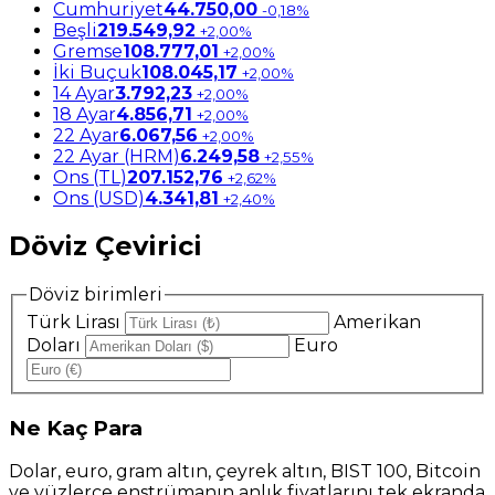
Cumhuriyet
44.750,00
-0,18%
Beşli
219.549,92
+2,00%
Gremse
108.777,01
+2,00%
İki Buçuk
108.045,17
+2,00%
14 Ayar
3.792,23
+2,00%
18 Ayar
4.856,71
+2,00%
22 Ayar
6.067,56
+2,00%
22 Ayar (HRM)
6.249,58
+2,55%
Ons (TL)
207.152,76
+2,62%
Ons (USD)
4.341,81
+2,40%
Döviz Çevirici
Döviz birimleri
Türk Lirası
Amerikan
Doları
Euro
Ne
Kaç Para
Dolar, euro, gram altın, çeyrek altın, BIST 100, Bitcoin
ve yüzlerce enstrümanın anlık fiyatlarını tek ekranda