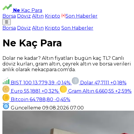
Ne
Kaç Para
Borsa
Döviz
Altın
Kripto
Son Haberler
☰
Borsa
Döviz
Altın
Kripto
Son Haberler
Ne Kaç Para
Dolar ne kadar? Altın fiyatları bugün kaç TL? Canlı
döviz kurları, gram altın, çeyrek altın ve borsa verileri
anlık olarak nekacpara.com'da.
BIST 100
13.779,39
-0,14%
Dolar
47,7111
+0,18%
Euro
55,1881
+0,32%
Gram Altın
6.660,55
+2,59%
Bitcoin
64.788,80
-0,45%
Güncelleme
09.08.2026
07:00