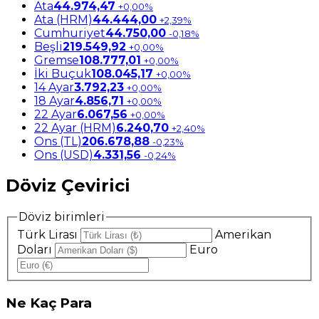
Ata
44.974,47
+0,00%
Ata (HRM)
44.444,00
+2,39%
Cumhuriyet
44.750,00
-0,18%
Beşli
219.549,92
+0,00%
Gremse
108.777,01
+0,00%
İki Buçuk
108.045,17
+0,00%
14 Ayar
3.792,23
+0,00%
18 Ayar
4.856,71
+0,00%
22 Ayar
6.067,56
+0,00%
22 Ayar (HRM)
6.240,70
+2,40%
Ons (TL)
206.678,88
-0,23%
Ons (USD)
4.331,56
-0,24%
Döviz Çevirici
Döviz birimleri
Türk Lirası
Amerikan
Doları
Euro
Ne
Kaç Para