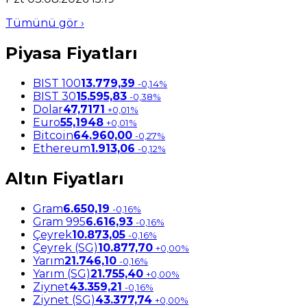
Tümünü gör ›
Piyasa Fiyatları
BIST 100
13.779,39
-0,14%
BIST 30
15.595,83
-0,38%
Dolar
47,7171
+0,01%
Euro
55,1948
+0,01%
Bitcoin
64.960,00
-0,27%
Ethereum
1.913,06
-0,12%
Altın Fiyatları
Gram
6.650,19
-0,16%
Gram 995
6.616,93
-0,16%
Çeyrek
10.873,05
-0,16%
Çeyrek (SG)
10.877,70
+0,00%
Yarım
21.746,10
-0,16%
Yarım (SG)
21.755,40
+0,00%
Ziynet
43.359,21
-0,16%
Ziynet (SG)
43.377,74
+0,00%