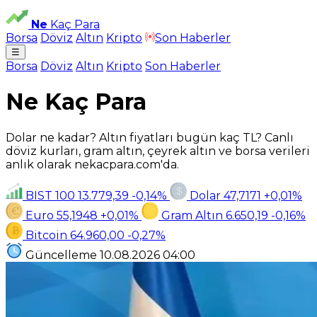
Ne
Kaç Para
Borsa
Döviz
Altın
Kripto
Son Haberler
☰
Borsa
Döviz
Altın
Kripto
Son Haberler
Ne Kaç Para
Dolar ne kadar? Altın fiyatları bugün kaç TL? Canlı
döviz kurları, gram altın, çeyrek altın ve borsa verileri
anlık olarak nekacpara.com'da.
BIST 100
13.779,39
-0,14%
Dolar
47,7171
+0,01%
Euro
55,1948
+0,01%
Gram Altın
6.650,19
-0,16%
Bitcoin
64.960,00
-0,27%
Güncelleme
10.08.2026
04:00