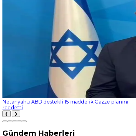
Netanyahu ABD destekli 15 maddelik Gazze planını
reddetti
❮
❯
Gündem Haberleri