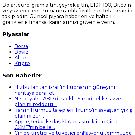
Dolar, euro, gram altın, çeyrek altın, BIST 100, Bitcoin
ve yüzlerce enstrümanın anlık fiyatlarını tek ekranda
takip edin. Güncel piyasa haberleri ve haftalık
grafiklerle finansal kararlarınızı güvenle verin.
Piyasalar
Borsa
Döviz
Altın
Kripto
Son Haberler
Hizbullah'tan İsrail'in Lübnan'ın güneyini
haritaya dahil et…
Netanyahu ABD destekli 15 maddelik Gazze
planını reddetti…
İran'ın Hürmüz talepleri Trump'ın savaştan çıkış
planını zor…
Apple, tedarik sıkışıklığını aşmak için Çinli
CXMT'nin belle…
Çin'de üretici ve tüketici enflasyonu temmuzda