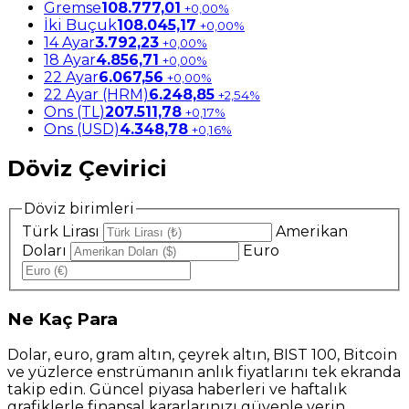
Gremse
108.777,01
+0,00%
İki Buçuk
108.045,17
+0,00%
14 Ayar
3.792,23
+0,00%
18 Ayar
4.856,71
+0,00%
22 Ayar
6.067,56
+0,00%
22 Ayar (HRM)
6.248,85
+2,54%
Ons (TL)
207.511,78
+0,17%
Ons (USD)
4.348,78
+0,16%
Döviz Çevirici
Döviz birimleri
Türk Lirası
Amerikan
Doları
Euro
Ne
Kaç Para
Dolar, euro, gram altın, çeyrek altın, BIST 100, Bitcoin
ve yüzlerce enstrümanın anlık fiyatlarını tek ekranda
takip edin. Güncel piyasa haberleri ve haftalık
grafiklerle finansal kararlarınızı güvenle verin.