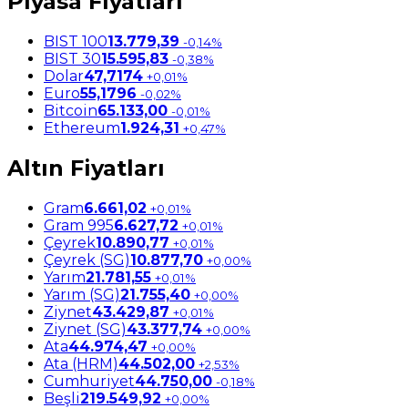
Piyasa Fiyatları
BIST 100
13.779,39
-0,14%
BIST 30
15.595,83
-0,38%
Dolar
47,7174
+0,01%
Euro
55,1796
-0,02%
Bitcoin
65.133,00
-0,01%
Ethereum
1.924,31
+0,47%
Altın Fiyatları
Gram
6.661,02
+0,01%
Gram 995
6.627,72
+0,01%
Çeyrek
10.890,77
+0,01%
Çeyrek (SG)
10.877,70
+0,00%
Yarım
21.781,55
+0,01%
Yarım (SG)
21.755,40
+0,00%
Ziynet
43.429,87
+0,01%
Ziynet (SG)
43.377,74
+0,00%
Ata
44.974,47
+0,00%
Ata (HRM)
44.502,00
+2,53%
Cumhuriyet
44.750,00
-0,18%
Beşli
219.549,92
+0,00%