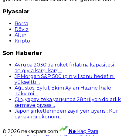
Piyasalar
Borsa
Döviz
Altın
Kripto
Son Haberler
Avrupa 2030'da roket fırlatma kapasitesi
açığıyla karşı karş…
JPMorgan S&P 500 için yıl sonu hedefini
yükseltti…
Ağustos, Eylül, Ekim Ayları Hazine İhale
Takvimi…
Çin, yapay zeka yarışında 28 trilyon dolarlık
sermaye piyasa…
Japon şirketlerinden zayıf yen uyarısı: Kur
oynaklığı ekonom…
© 2026 nekacpara.com
Ne
Kaç Para