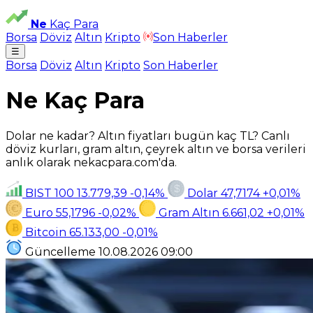
Ne
Kaç Para
Borsa
Döviz
Altın
Kripto
Son Haberler
☰
Borsa
Döviz
Altın
Kripto
Son Haberler
Ne Kaç Para
Dolar ne kadar? Altın fiyatları bugün kaç TL? Canlı
döviz kurları, gram altın, çeyrek altın ve borsa verileri
anlık olarak nekacpara.com'da.
BIST 100
13.779,39
-0,14%
Dolar
47,7174
+0,01%
Euro
55,1796
-0,02%
Gram Altın
6.661,02
+0,01%
Bitcoin
65.133,00
-0,01%
Güncelleme
10.08.2026
09:00