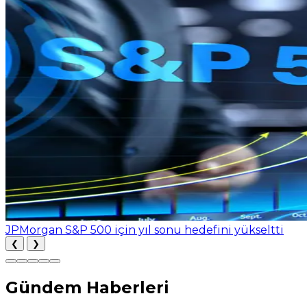
JPMorgan S&P 500 için yıl sonu hedefini yükseltti
❮
❯
Gündem Haberleri