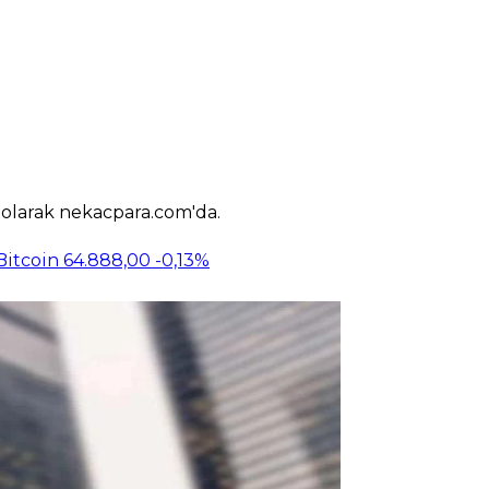
k olarak nekacpara.com'da.
Bitcoin
64.888,00
-0,13%