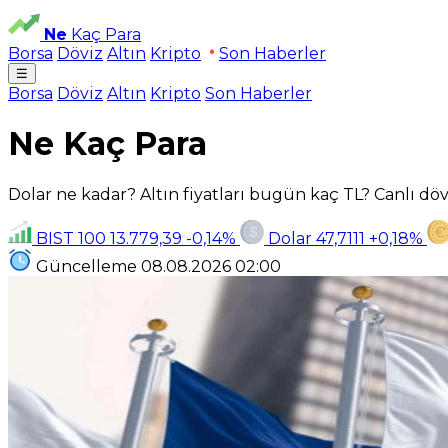
Ne
Kaç Para
Borsa
Döviz
Altın
Kripto
Son Haberler
☰
Borsa
Döviz
Altın
Kripto
Son Haberler
Ne Kaç Para
Dolar ne kadar? Altın fiyatları bugün kaç TL? Canlı dövi
BIST 100
13.779,39
-0,14%
Dolar
47,7111
+0,18%
Güncelleme
08.08.2026
02:00