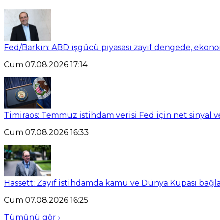
Fed/Barkin: ABD işgücü piyasası zayıf dengede, ekon
Cum 07.08.2026 17:14
Timiraos: Temmuz istihdam verisi Fed için net sinyal 
Cum 07.08.2026 16:33
Hassett: Zayıf istihdamda kamu ve Dünya Kupası bağlant
Cum 07.08.2026 16:25
Tümünü gör ›