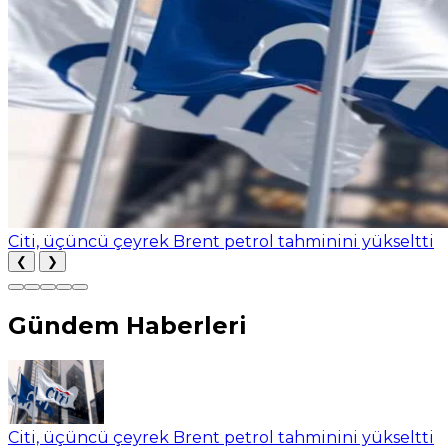
Citi, üçüncü çeyrek Brent petrol tahminini yükseltti
❮
❯
Gündem Haberleri
Citi, üçüncü çeyrek Brent petrol tahminini yükseltti