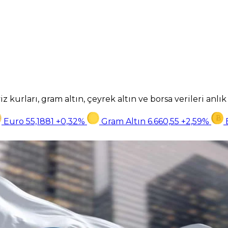
z kurları, gram altın, çeyrek altın ve borsa verileri anlı
Euro
55,1881
+0,32%
Gram Altın
6.660,55
+2,59%