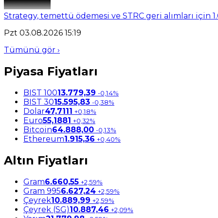
Strategy, temettü ödemesi ve STRC geri alımları için 1.
Pzt 03.08.2026 15:19
Tümünü gör ›
Piyasa Fiyatları
BIST 100
13.779,39
-0,14%
BIST 30
15.595,83
-0,38%
Dolar
47,7111
+0,18%
Euro
55,1881
+0,32%
Bitcoin
64.888,00
-0,13%
Ethereum
1.915,36
+0,40%
Altın Fiyatları
Gram
6.660,55
+2,59%
Gram 995
6.627,24
+2,59%
Çeyrek
10.889,99
+2,59%
Çeyrek (SG)
10.887,46
+2,09%